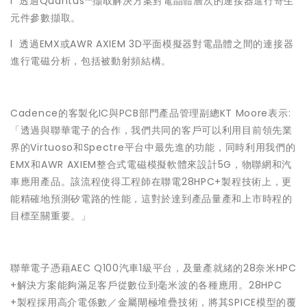
l 透過Quantus™擷取解決方案對電晶體層次的連接器進行寄生
元件參數擷取。
l 透過EMX或AWR AXIEM 3D平面模擬器對電晶體之間的連接器
進行電磁分析，包括被動射頻結構。
Cadence的客製化IC與PCB部門產品管理副總KT Moore表示:
「透過與聯華電子的合作，我們共同的客戶可以利用目前領先業
界的Virtuoso和Spectre平台中最先進的功能，同時利用我們的
EMX和AWR AXIEM整合式電磁模擬軟體來設計5G，物聯網和汽
車應用產品。該流程使得工程師在聯電28HPC+製程技術上，更
能精確地預測矽電路的性能，這對於達到產品量產和上市時程的
目標至關重要。」
聯華電子憑藉AEC Q100汽車1級平台，及量產就緒的28奈米HPC
+解決方案能夠滿足客戶從數位到毫米波的各種應用。28HPC
+製程採用高介電係數／金屬閘極堆疊技術，將其SPICE模型的覆