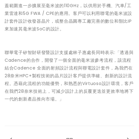
蓋範圍進一步擴展至毫米波的110GHz，以供用於手機、汽車/工
業雷達和5G FWA / CPE的應用。客戶可以利用聯電的毫米波設
計套件設計收發器晶片，或整合晶圓專工廠完善的數位和類比IP
來加速其毫米波SoC的設計。
聯華電子矽智財研發暨設計支援處林子惠處長同時表示:「透過與
Cadence的合作，開發了一個全面的毫米波參考流程，該流程
結合Cadence 全面的射頻設計流程與聯電設計套件，為我們在
28奈米HPC+製程技術的晶片設計客戶提供準確、創新的設計流
程。憑藉此流程的功能優勢，和熟悉的Virtuoso設計環境，客戶
在我們28奈米技術上，可減少設計上的反覆更迭並更效率地將下
一代的創新產品推向市場。」