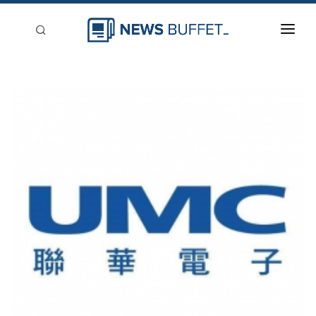
回到首頁
新聞稿分類
登入
刊登