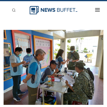
回到首頁
新聞稿分類
登入
刊登