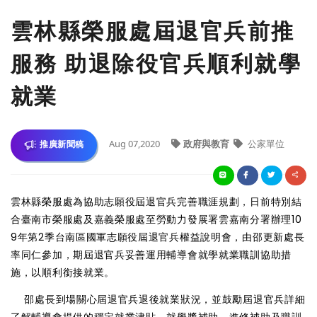
雲林縣榮服處屆退官兵前推
服務 助退除役官兵順利就學
就業
Aug 07,2020
政府與教育
公家單位
推廣新聞稿
雲林縣榮服處為協助志願役屆退官兵完善職涯規劃，日前特別結
合臺南市榮服處及嘉義榮服處至勞動力發展署雲嘉南分署辦理10
9年第2季台南區國軍志願役屆退官兵權益說明會，由邵更新處長
率同仁參加，期屆退官兵妥善運用輔導會就學就業職訓協助措
施，以順利銜接就業。
邵處長到場關心屆退官兵退後就業狀況，並鼓勵屆退官兵詳細
了解輔導會提供的穩定就業津貼、就學獎補助、進修補助及職訓