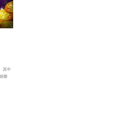
高。其中
娛樂