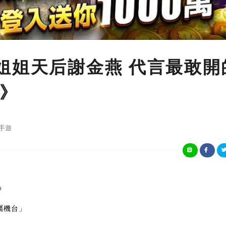
姐姐天后謝金燕 代言最敢開
》
手遊
》
屬機台」