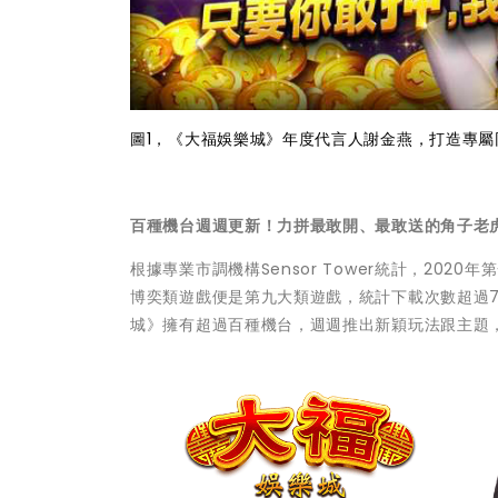
圖1，《大福娛樂城》年度代言人謝金燕，打造專屬
百種機台週週更新！力拼最敢開、最敢送的角子老
根據專業市調機構Sensor Tower統計，2020
博奕類遊戲便是第九大類遊戲，統計下載次數超過7
城》擁有超過百種機台，週週推出新穎玩法跟主題