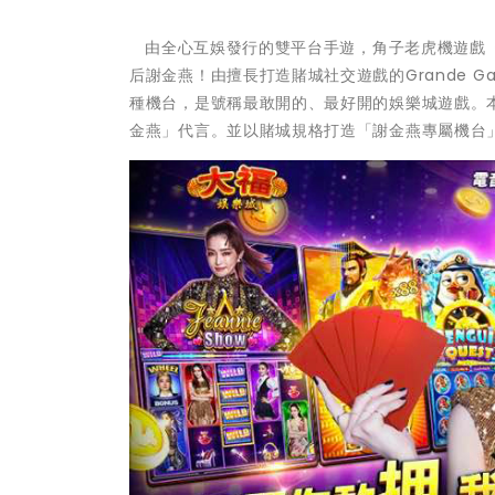
由全心互娛發行的雙平台手遊，角子老虎機遊戲《
后謝金燕！由擅長打造賭城社交遊戲的Grande 
種機台，是號稱最敢開的、最好開的娛樂城遊戲。
金燕」代言。並以賭城規格打造「謝金燕專屬機台