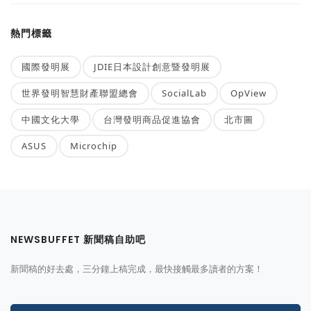
熱門標籤
國際發明展
JDIE日本設計創意暨發明展
世界發明智慧財產聯盟總會
SocialLab
OpView
中國文化大學
台灣發明商品促進協會
北市圖
ASUS
Microchip
NEWSBUFFET 新聞稿自助吧
新聞稿的好去處，三分鐘上稿完成，最快接觸最多讀者的方案！