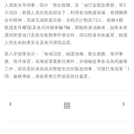
人員落水等情事，區分「救生救難」及「油汙染緊急應變」等2
大項目，救難人員在危急狀況下，利用各項救援裝備，發揮團隊
合作精神，迅速完成救援任務，全程共計動員72人、船艇4艘、
救護直升機1架及各式特種車輛7輛，期盼經過演練後，如果未來
遇到突發油汙及救生救難事件發生時，得以快速有效處置，維護
人民生命財產安全及海洋環境品質。
第八岸巡隊表示：「海域治安、維護漁權、救生救難、海洋事
務、海洋保育」為海巡署重要任務外，亦積極從事各項為民服務
工作，若民眾於港區或岸際發生任何緊急情事，可撥打海巡署「1
18」服務專線，海巡署將立即派員前往處置。