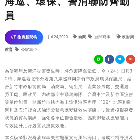
海巡、環保、警消聯防齊動
員
Jul 24,2020
新聞
新聞時事
政府與
推廣新聞稿
教育
公家單位
為使海岸及海洋災害發生時，將危害降至最低，今（24）日133
0時，海巡署北部分署第八岸巡隊與新竹市政府環境保護局，結
合新竹市政府警察局、消防局、衛生局、產業發展處、交通處、
勞工處、民政局、內政部空中勤務總隊、台灣中油及新竹區漁會
等單位能量，於新竹市轄內海山漁港港區辦理「109年北區聯防
河川及海洋複合式油汙染緊急應變暨救生演練」，透過模擬突發
狀況的實兵演練，強化各單位聯合搜救、協調聯繫及應變能力，
有效提升油汙處置及搜救效能。
本次模擬狀況為油罐車失控翻覆於河川出海口，造成油料外洩及