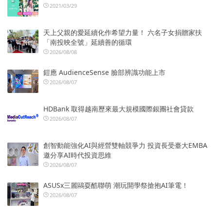
2021/03/29
天上父親的愛延續化作希望力量！ 六名子女捐贈家扶
「南投映全號」延續善的循環
2026/08/08
鎧應 AudienceSense 臉部辨識功能上市
2026/08/07
HDBank 取得越南歷來最大規模國際銀團社會貸款
2026/08/07
創智動能強化AI與經營雙軸競爭力 投資長受臺大EMBA
邀分享AI時代投資思維
2026/08/07
ASUSx三麗鷗耍酷聯萌 潮玩開學祭搶抱AI筆電！
2026/08/07