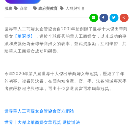
服務
商業
政府與教育
人群與社會
世界華人工商婦女企管協會自2001年起創辦了世界十大傑出華商
婦女
【華冠獎】
，選拔全球優秀的華人工商婦女，以其成功的事
蹟和成就做為全球華商婦女的表率，並藉資激勵，互相學習，共
臻華人工商婦女成功和榮譽。
今年2020年第八屆世界十大傑出華商婦女華冠獎，歷經了半年
的初審、複審與決審，在國內知名產、官、學、法各領域專家學
者依嚴格程序與標準，選出十位參選者當選本屆華冠獎。
世界華人工商婦女企管協會官方網站
世界十大傑出華商婦女華冠獎 選拔辦法