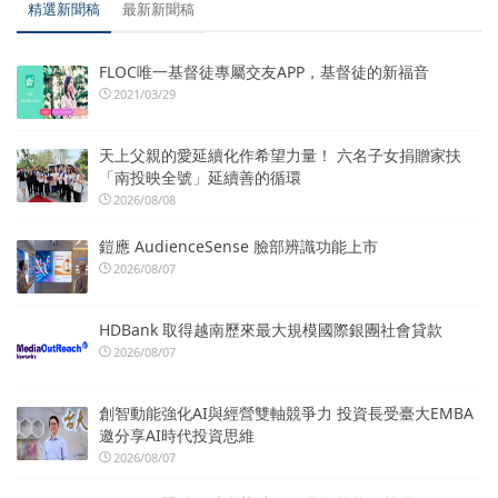
精選新聞稿
最新新聞稿
FLOC唯一基督徒專屬交友APP，基督徒的新福音
2021/03/29
天上父親的愛延續化作希望力量！ 六名子女捐贈家扶
「南投映全號」延續善的循環
2026/08/08
鎧應 AudienceSense 臉部辨識功能上市
2026/08/07
HDBank 取得越南歷來最大規模國際銀團社會貸款
2026/08/07
創智動能強化AI與經營雙軸競爭力 投資長受臺大EMBA
邀分享AI時代投資思維
2026/08/07