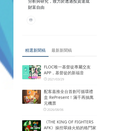
分析與研究，致力於透過投資達成
財富自由
精選新聞稿
最新新聞稿
FLOC唯一基督徒專屬交友
APP，基督徒的新福音
2021/03/29
配客嘉推全台首創可循環禮
盒 RePresent！滿千再抽萬
元機票
2026/08/06
《THE KING OF FIGHTERS
AFK》操控翠綠火焰的格鬥家