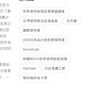
經是台
一旦了解
世界發明智慧財產聯盟總會
特爾今
台灣發明商品促進協會
北市圖
，未來訂
筆記型
國際發明展
然而，
JDIE日本設計創意暨發明展
製造外包
2000
SocialLab
韓國WICO世界發明創新競賽
重要的
OpView
汎武電機工業
中才能看
觀，一
聖約翰科技大學