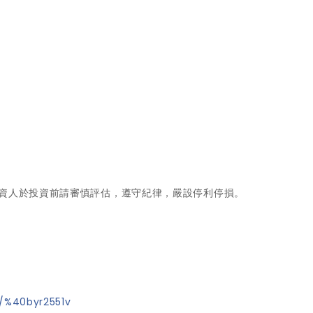
資人於投資前請審慎評估，遵守紀律，嚴設停利停損。
p/%40byr2551v