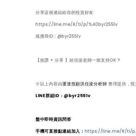
分享這個連結給你的投資好友
https://line.me/R/ti/p/%40byr2551v
或搜尋ID : @byr2551v
【按讚 + 分享 】給任浚老師一個支持OK ?
※以上內容由
運達投顧洪任浚分析師
整理提供，投
LINE群組ID：@byr2551v
盤中即時資訊問答
手機可直接點連結加入：
https://line.me/R/ti/