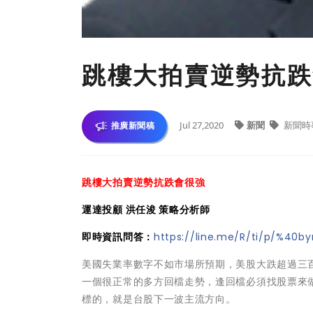
跳樓大拍賣逆勢抗跌
Jul 27,2020
新聞
新聞時
推廣新聞稿
跳樓大拍賣逆勢抗跌會很強
運達投顧 洪任浚 策略分析師
即時資訊問答：
https://line.me/R/ti/p/%40by
美國失業率數字不如市場所預期，美股大跌超過三
一個很正常的多方回檔走勢，逢回檔必須找股票來
標的，就是台股下一波主流方向。