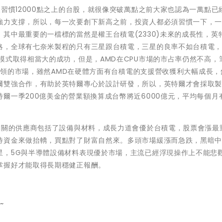
習慣12000點之上的台股，就很像突破萬點之前大家也認為一萬點已
強力支撐，所以，每一次要創下新高之前，投資人都必須習慣一下，
其中最重要的一檔標的當然是權王台積電(2330)未來的成長性，英
略，全球有七奈米製程的只有三星跟台積電，三星的良率不如台積電
模式取得相當大的成功，但是，AMD在CPU市場的市占率仍然不高，
所佔領的市場，雖然AMD在硬體方面有台積電的支援營收獲利大幅成長，
爾雙強合作，有助於英特爾專心於設計研發，所以，英特爾才會採取
一季200億美金的營業額換算成台幣將近6000億元，平均每個月有
相關的供應商包括了設備與材料，成長力道會優於台積電，股票會漲最
待資金來做抬轎，買點對了財富自然來。多頭市場緩漲而急跌，黑暗
星，5G與半導體設備材料表現優於市場，主流已經浮現操作上不能悲
掌握好才能取得長期穩健正報酬。
~