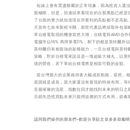
短線上會有震盪都屬於正常現象，因為投資人還沒
股極限，但是，回過頭來看現在的台股萬點已經是
了台股的實力就知道現在所看到的高點都不是高點。
天宣布七奈米製程卡關，新世代產品將採取外包策
單台積電取得的機會當然大增，台積電與AMD合作
電腦市佔16% 商用筆電11%，剩下的都是英特爾
英特爾仍有相當強的架構能力，一旦台積電與英特
策略，對於台積電來說這是一塊超級大補丸，以英特爾
億的營收，若下單給台積電將是相當可觀的金額。
當台灣最大的企業維持著大幅成長動能，當然，
原因就是成長，當大家還沒有發現的時候布局，等
見最璀璨的流星，指數拉回才能找到未來的明日之
旦錯失恐慌買點未來只能用追價的方式布局，節奏
認同我們操作的朋友們~歡迎分享貼文並多多鼓勵唷