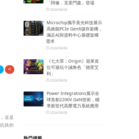
「阿修．克里門森」登場
2026/08/06
Microchip攜手美光科技展示
高效能PCIe Gen6儲存架構，
滿足AI與資料中心基礎架構
需求
2026/08/06
《七大罪：Origin》迎來首
位可遊玩十誡角色「德里艾
利」
2026/08/06
Power Integrations展示全
球首創2200V GaN技術，瞄
準新世代高壓電力系統應用
2026/08/06
點，這是
勢抗跌的
熱門標籤