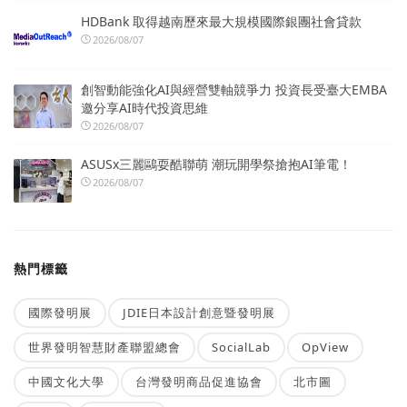
HDBank 取得越南歷來最大規模國際銀團社會貸款
2026/08/07
創智動能強化AI與經營雙軸競爭力 投資長受臺大EMBA
邀分享AI時代投資思維
2026/08/07
ASUSx三麗鷗耍酷聯萌 潮玩開學祭搶抱AI筆電！
2026/08/07
熱門標籤
國際發明展
JDIE日本設計創意暨發明展
世界發明智慧財產聯盟總會
SocialLab
OpView
中國文化大學
台灣發明商品促進協會
北市圖