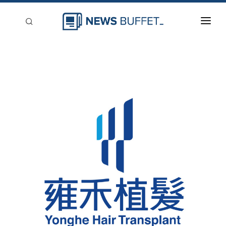
回到首頁
新聞稿分類
登入
刊登