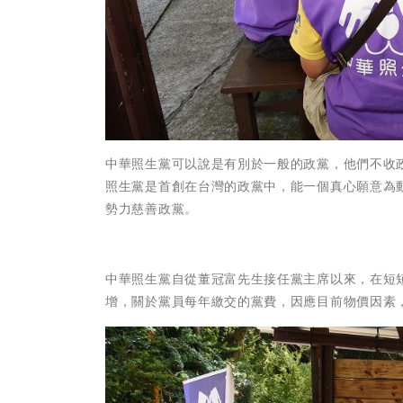
中華照生黨可以說是有別於一般的政黨，他們不收
照生黨是首創在台灣的政黨中，能一個真心願意為
勢力慈善政黨。
中華照生黨自從董冠富先生接任黨主席以來，在短
增，關於黨員每年繳交的黨費，因應目前物價因素