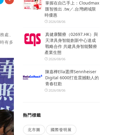
掌握在自己手上：Cloudmax
匯智推出 .tw／.台灣網域限
時優惠
2026/08/06
真健康醫療（02697.HK）與
財務處、
天津具身智能創新中心達成
同時有多
戰略合作 共建具身智能醫療
產業生態
2026/08/06
陳嘉樺Ella選擇Sennheiser
Digital 6000打造震撼動人的
青春狂歡
2026/08/06
熱門標籤
北市圖
國際發明展