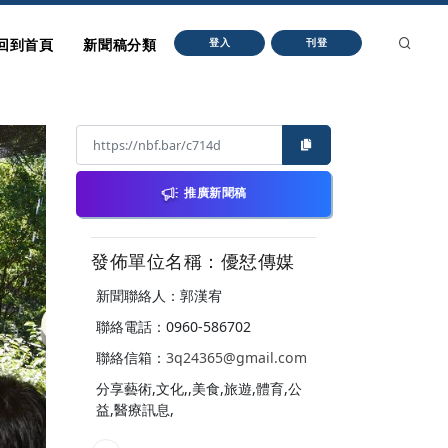
回到首頁
新聞稿分類
登入
刊登
推廣新聞稿
發佈單位名稱：優恏傳媒
新聞聯絡人：郭漢宥
聯絡電話：0960-586702
聯絡信箱：
3q24365@gmail.com
分享藝術,文化,,美食,旅遊,體育,公
益,醫療訊息,