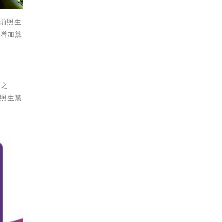
日前照生
能增加黨
席之
華照生黨