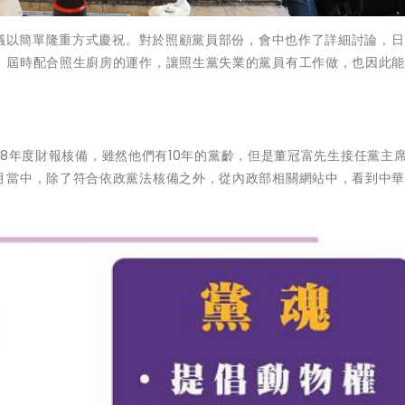
決議以簡單隆重方式慶祝。對於照顧黨員部份，會中也作了詳細討論，
，屆時配合照生廚房的運作，讓照生黨失業的黨員有工作做，也因此
部108年度財報核備，雖然他們有10年的黨齡，但是董冠富先生接任黨主
月當中，除了符合依政黨法核備之外，從內政部相關網站中，看到中