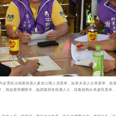
年內必需依法推薦候選人參加公職人員選舉，如果未派人出來選舉，政
才，籌組選舉團隊等，協調黨部各階層人士，鼓勵能夠出來參與選舉