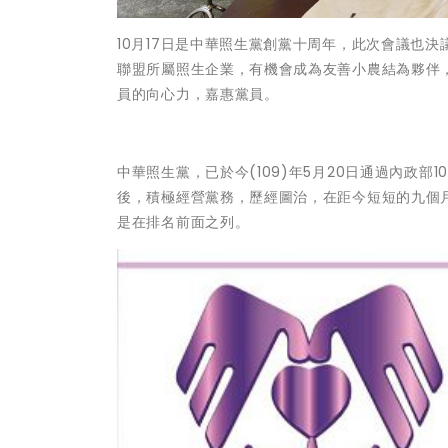
10月17日是中華照生黨創黨十周年，此次會議也
聯盟所屬照生企業，有機會成為友善小農結為夥伴
員的向心力，嘉惠黨員。
中華照生黨，已於今(109)年5月20日通過內政
後，積極經營黨務，歷經圖治，在距今短短的九個
是在排名前面之列。