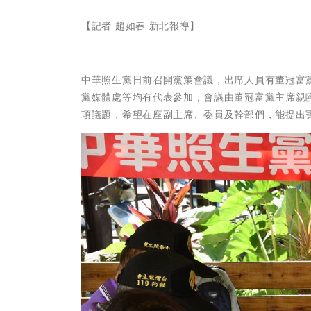
【記者 趙如春 新北報導】
中華照生黨日前召開黨策會議，出席人員有董冠富
黨媒體處等均有代表參加，會議由董冠富黨主席親
項議題，希望在座副主席、委員及幹部們，能提出