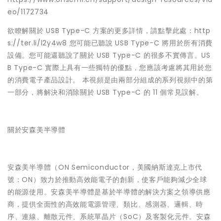
eo/1172734
欲瞭解關於 USB Type-C 方案的更多詳情，請點擊此處：http
s://ter.li/l2y4w8 您可能已聽說 USB Type-C 將用於所有消費
設備。您可能還聽說了關於 USB Type-C 的很多不實傳言。US
B Type-C 實際上具有一些獨特的優點，您應該考慮將其用於您
的消費電子產品設計。 本視頻是由兩部分組成的系列視頻中的第
一部分，將解決和消除關於 USB Type-C 的 11 個常見誤解。
關於安森美半導體
安森美半導體（ON Semiconductor，美國納斯達克上市代
號：ON）致力於推動高效能電子的創新，使客戶能夠減少全球
的能源使用。安森美半導體是基於半導體的解決方案之領導供應
商，提供全面性的高效能電源管理、類比、感測器、邏輯、時
序、連線、離散元件、系統單晶片（SoC）及客製化元件。安森