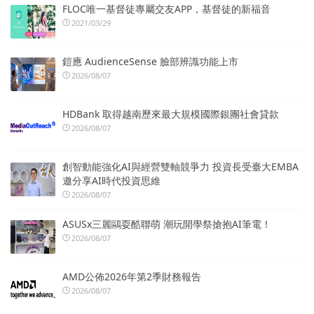
FLOC唯一基督徒專屬交友APP，基督徒的新福音
2021/03/29
鎧應 AudienceSense 臉部辨識功能上市
2026/08/07
HDBank 取得越南歷來最大規模國際銀團社會貸款
2026/08/07
創智動能強化AI與經營雙軸競爭力 投資長受臺大EMBA
邀分享AI時代投資思維
2026/08/07
ASUSx三麗鷗耍酷聯萌 潮玩開學祭搶抱AI筆電！
2026/08/07
AMD公佈2026年第2季財務報告
2026/08/07