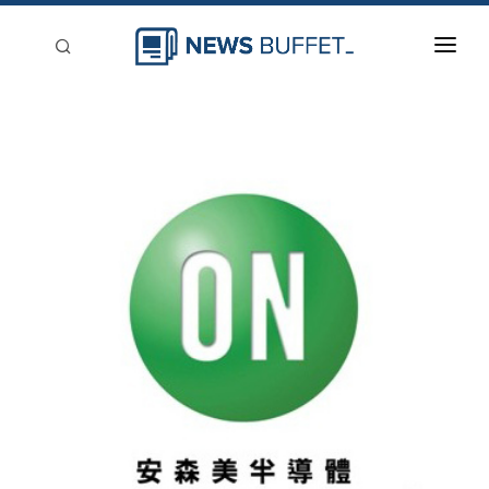
回到首頁
新聞稿分類
登入
刊登