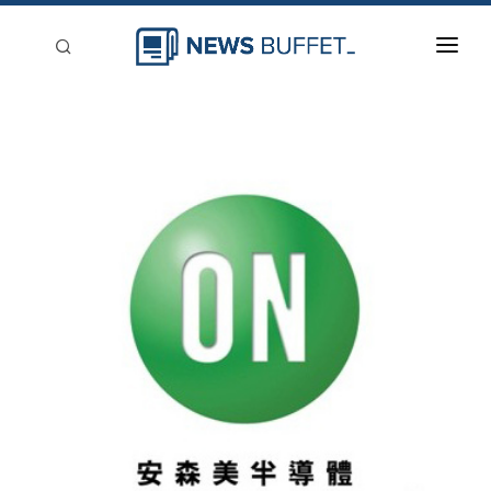
回到首頁
新聞稿分類
登入
刊登