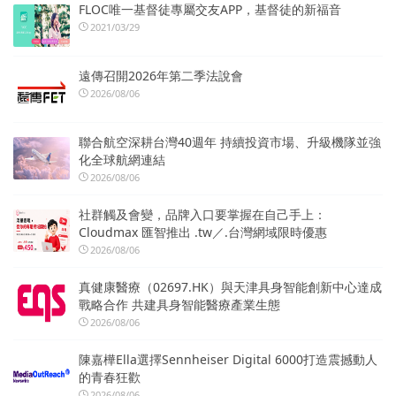
FLOC唯一基督徒專屬交友APP，基督徒的新福音
2021/03/29
遠傳召開2026年第二季法說會
2026/08/06
聯合航空深耕台灣40週年 持續投資市場、升級機隊並強
化全球航網連結
2026/08/06
社群觸及會變，品牌入口要掌握在自己手上：
Cloudmax 匯智推出 .tw／.台灣網域限時優惠
2026/08/06
真健康醫療（02697.HK）與天津具身智能創新中心達成
戰略合作 共建具身智能醫療產業生態
2026/08/06
陳嘉樺Ella選擇Sennheiser Digital 6000打造震撼動人
的青春狂歡
2026/08/06