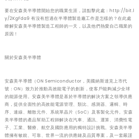
要在安森美半導體開始您的職業生涯，請點擊此處：http://bit.l
y/2KgFda9 有沒有想過在半導體製造廠工作是怎樣的？在此處
瞭解安森美半導體製造工程師的一天，以及他們熱愛自己職業的
原因！
關於安森美半導體
安森美半導體（ON Semiconductor，美國納斯達克上市代
號：ON）致力於推動高效能電子的創新，使客戶能夠減少全球
的能源使用。安森美半導體是基於半導體的解決方案之領導供應
商，提供全面性的高效能電源管理、類比、感測器、邏輯、時
序、連線、離散元件、系統單晶片（SoC）及客製化元件。安森
美半導體的產品幫助工程師解決在汽車、通訊、運算、消費性電
子、工業、醫療、航空及國防應用的獨特設計挑戰。安森美半導
體擁有敏銳、可靠、世界一流的供應鏈及品質專案，及一套嚴謹