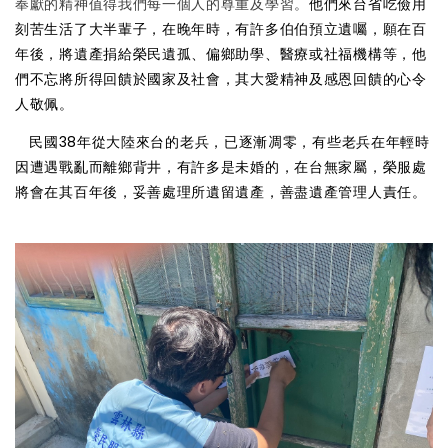
奉獻的精神值得我們每一個人的尊重及學習。
他們來台省吃儉用
刻苦生活了大半輩子，在晚年時，有許多伯伯預立遺囑，願在百
年後，將遺產捐給榮民遺孤、偏鄉助學、醫療或社福機構等，他
們不忘將所得回饋於國家及社會，其大愛精神及感恩回饋的心令
人敬佩。
民國38年從大陸來台的老兵，已逐漸凋零，有些老兵在年輕時
因遭遇戰亂而離鄉背井，有許多是未婚的，在台無家屬，榮服處
將會在其百年後，妥善處理所遺留遺產，善盡遺產管理人責任。