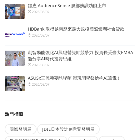
鎧應 AudienceSense 臉部辨識功能上市
2026/08/07
HDBank 取得越南歷來最大規模國際銀團社會貸款
2026/08/07
創智動能強化AI與經營雙軸競爭力 投資長受臺大EMBA
邀分享AI時代投資思維
2026/08/07
ASUSx三麗鷗耍酷聯萌 潮玩開學祭搶抱AI筆電！
2026/08/07
熱門標籤
國際發明展
JDIE日本設計創意暨發明展