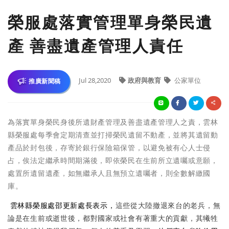
榮服處落實管理單身榮民遺
產 善盡遺產管理人責任
Jul 28,2020
政府與教育
公家單位
推廣新聞稿
為落實單身榮民身後所遺財產管理及善盡遺產管理人之責，雲林
縣榮服處每季會定期清查並打掃榮民遺留不動產，並將其遺留動
產品於封包後，存寄於銀行保險箱保管，以避免被有心人士侵
占，俟法定繼承時間期滿後，即依榮民在生前所立遺囑或意願，
處置所遺留遺產，如無繼承人且無預立遺囑者，則全數解繳國
庫。
雲林縣榮服處邵更新處長表示，
這些從大陸撤退來台的老兵，無
論是在生前或逝世後，都對國家或社會有著重大的貢獻，其犧牲