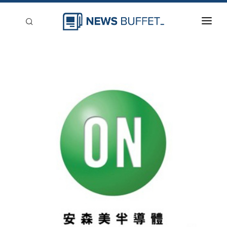
回到首頁
新聞稿分類
登入
刊登