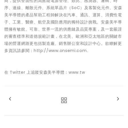
商，提供全面性的高效能電源管理、類比、感測器、邏輯、時
序、連線、離散元件、系統單晶片（SoC）及客製化元件。安森
美半導體的產品幫助工程師解決在汽車、通訊、運算、消費性電
子、工業、醫療、航空及國防應用的獨特設計挑戰。安森美半導
體擁有敏銳、可靠、世界一流的供應鏈及品質專案，及一套嚴謹
的審查標準和道德規範計畫，在北美、歐洲和亞太地區的關鍵市
場的營運網路更包括製造廠、銷售辦公室和設計中心。欲瞭解更
多資訊請參閱：http://www.onsemi.com.
在 Twitter 上追蹤安森美半導體：www.tw