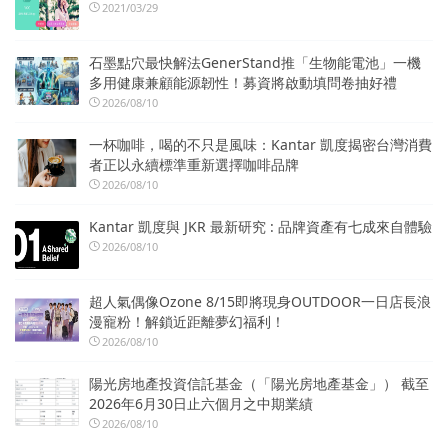
2021/03/29
石墨點穴最快解法GenerStand推「生物能電池」一機
多用健康兼顧能源韌性！募資將啟動填問卷抽好禮
2026/08/10
一杯咖啡，喝的不只是風味：Kantar 凱度揭密台灣消費
者正以永續標準重新選擇咖啡品牌
2026/08/10
Kantar 凱度與 JKR 最新研究 : 品牌資產有七成來自體驗
2026/08/10
超人氣偶像Ozone 8/15即將現身OUTDOOR一日店長浪
漫寵粉！解鎖近距離夢幻福利！
2026/08/10
陽光房地產投資信託基金（「陽光房地產基金」） 截至
2026年6月30日止六個月之中期業績
2026/08/10