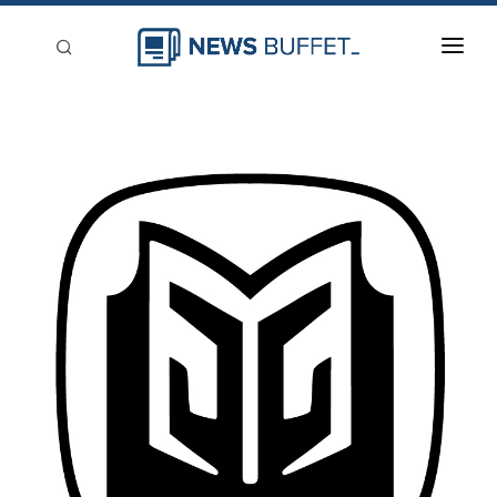
回到首頁
新聞稿分類
登入
刊登