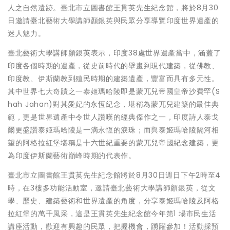
人之自然遺跡。臺北市立圖書館王貫英先生紀念館，將於8月30
日邀請臺北藝術大學講師顏銀英與民眾分享導覽印度世界遺產的
迷人魅力。
臺北藝術大學講師顏銀英表示，印度38處世界遺產當中，涵蓋了
印度各個時期的遺產，從史前時代的壁畫到現代建築，從佛教、
印度教、伊斯蘭教到殖民時期的建築遺產，豐富而具有多元性。
其中世界七大奇蹟之一泰姬瑪哈陵即是蒙兀兒帝國皇帝沙費罕(S
hah Jahan)對其愛妃的永恆紀念，堪稱為蒙兀兒建築的最佳典
範，更是世界遺產中令世人讚嘆的經典傑作之一，印度詩人泰戈
爾更盛讚泰姬瑪哈陵是一滴永恆的淚珠；而與泰姬瑪哈陵隔河相
望的阿格拉紅堡堪稱是十六世紀重要的蒙兀兒帝國紀念建築，更
為印度伊斯蘭藝術巔峰時期的代表作。
臺北市立圖書館王貫英先生紀念館將於8月30日週日下午2時至4
時，在3樓多功能活動室，邀請臺北藝術大學講師顏銀英，從文
學、歷史、建築藝術和世界遺產的角度，分享泰姬瑪哈陵及阿格
拉紅堡的萬千風采，這是王貫英先生紀念館今年第1 場市民生活
講座活動，歡迎有興趣的民眾，把握機會，踴躍參加！活動採預