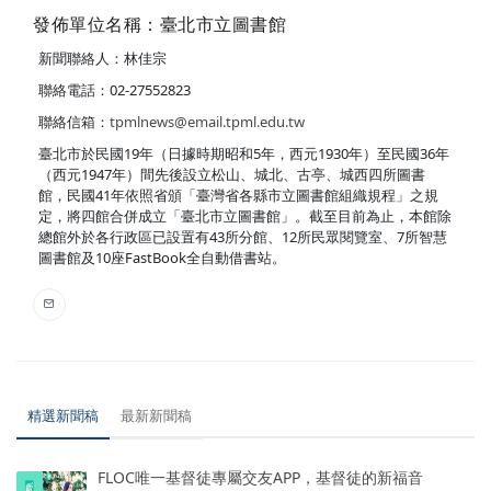
發佈單位名稱：臺北市立圖書館
新聞聯絡人：林佳宗
聯絡電話：02-27552823
聯絡信箱：
tpmlnews@email.tpml.edu.tw
臺北市於民國19年（日據時期昭和5年，西元1930年）至民國36年
（西元1947年）間先後設立松山、城北、古亭、城西四所圖書
館，民國41年依照省頒「臺灣省各縣市立圖書館組織規程」之規
定，將四館合併成立「臺北市立圖書館」。截至目前為止，本館除
總館外於各行政區已設置有43所分館、12所民眾閱覽室、7所智慧
圖書館及10座FastBook全自動借書站。
精選新聞稿
最新新聞稿
FLOC唯一基督徒專屬交友APP，基督徒的新福音