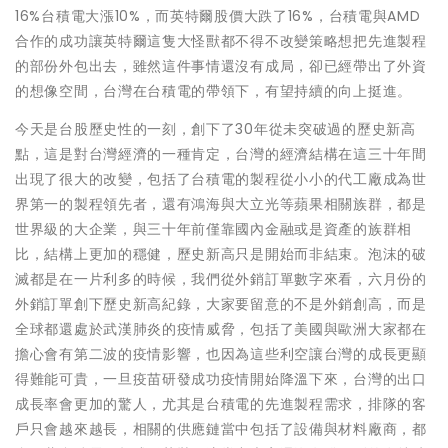
16%台積電大漲10%，而英特爾股價大跌了16%，台積電與AMD
合作的成功讓英特爾這隻大怪獸都不得不改變策略想把先進製程
的部份外包出去，雖然這件事情還沒有成局，卻已經帶出了外資
的想像空間，台灣在台積電的帶領下，有望持續的向上挺進。
今天是台股歷史性的一刻，創下了30年從未突破過的歷史新高
點，這是對台灣經濟的一種肯定，台灣的經濟結構在這三十年間
出現了很大的改變，包括了台積電的製程從小小的代工廠成為世
界第一的製程領先者，還有鴻海與大立光等蘋果相關族群，都是
世界級的大企業，與三十年前僅靠國內金融或是資產的族群相
比，結構上更加的穩健，歷史新高只是開始而非結束。泡沫的破
滅都是在一片利多的時候，我們從外銷訂單數字來看，六月份的
外銷訂單創下歷史新高紀錄，大家要留意的不是外銷創高，而是
全球都還處於武漢肺炎的疫情威脅，包括了美國與歐洲大家都在
擔心會有第二波的疫情影響，也因為這些利空讓台灣的成長更顯
得難能可貴，一旦疫苗研發成功疫情開始降溫下來，台灣的出口
成長率會更加的驚人，尤其是台積電的先進製程需求，排隊的客
戶只會越來越長，相關的供應鏈當中包括了設備與材料廠商，都