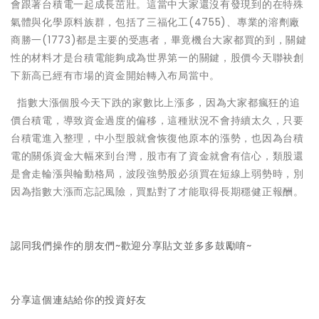
會跟著台積電一起成長茁壯。這當中大家還沒有發現到的在特殊
氣體與化學原料族群，包括了三福化工(4755)、專業的溶劑廠
商勝一(1773)都是主要的受惠者，畢竟機台大家都買的到，關鍵
性的材料才是台積電能夠成為世界第一的關鍵，股價今天聯袂創
下新高已經有市場的資金開始轉入布局當中。
指數大漲個股今天下跌的家數比上漲多，因為大家都瘋狂的追
價台積電，導致資金過度的偏移，這種狀況不會持續太久，只要
台積電進入整理，中小型股就會恢復他原本的漲勢，也因為台積
電的關係資金大幅來到台灣，股市有了資金就會有信心，類股還
是會走輪漲與輪動格局，波段強勢股必須買在短線上弱勢時，別
因為指數大漲而忘記風險，買點對了才能取得長期穩健正報酬。
認同我們操作的朋友們~歡迎分享貼文並多多鼓勵唷~
分享這個連結給你的投資好友