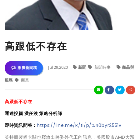
高跟低不存在
Jul 29,2020
新聞
新聞時事
商品與
推廣新聞稿
服務
商業
高跟低不存在
運達投顧 洪任浚 策略分析師
即時資訊問答：
https://line.me/R/ti/p/%40byr2551v
英特爾製程卡關也釋放出將委外代工的訊息，美國股市AMD大漲