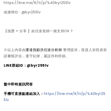
https://line.me/R/ti/p/%40byr2551v
或搜尋ID : @byr2551v
【按讚 + 分享 】給任浚老師一個支持OK ?
※以上內容由
運達投顧洪任浚分析師
整理提供，投資人於投資前
請審慎評估，遵守紀律，嚴設停利停損。
LINE群組ID：@byr2551v
盤中即時資訊問答
手機可直接點連結加入：
https://line.me/R/ti/p/%40byr25
51v