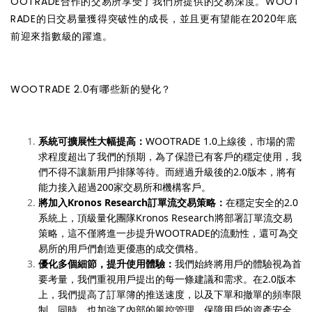
OOTRADE合作的交易所享受了我們所提供的交易深度。WOOT
RADE的日交易量獲得突破性的成長，並且更有望能在2020年底
前迎來指數級的躍進。
WOOTRADE 2.0有哪些新的變化？
系統可擴展性大幅提高：
WOOTRADE 1.0上線後，市場的需
求程度超出了我們的預期，為了保證已有客戶的穩定使用，我
們不得不讓新用戶排隊等待。而經過升級後的2.0版本，將有
能力接入超過200家交易所和機構客戶。
將加入Kronos Research訂單流交易策略：
在穩定安全的2.0
系統上，頂級量化團隊Kronos Research將部署訂單流交易
策略，這不僅將進一步提升WOOTRADE的流動性，還可為交
易所的用戶們創造更優惠的成交價格。
優化多個細節，提升使用體驗：
我們始終將用戶的體驗視為首
要考量，我們重視用戶提出的每一條建議和需求。在2.0版本
上，我們提高了訂單簿的推送速度，以及下單和撤單的頻率限
制。同時，也加強了內部的風控管理，保障用戶的資產安全。