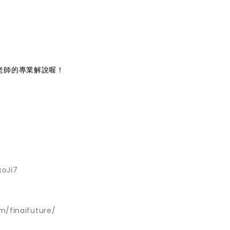
老師的專業解說喔！
xoJi7
m/finaifuture/