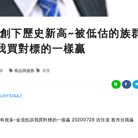
創下歷史新高~被低估的族
我買對標的一樣贏
事
商品與服務
商業
u5YlDA&t
多~金流告訴我買對標的一樣贏 20200729 洪任浚 股市任我贏