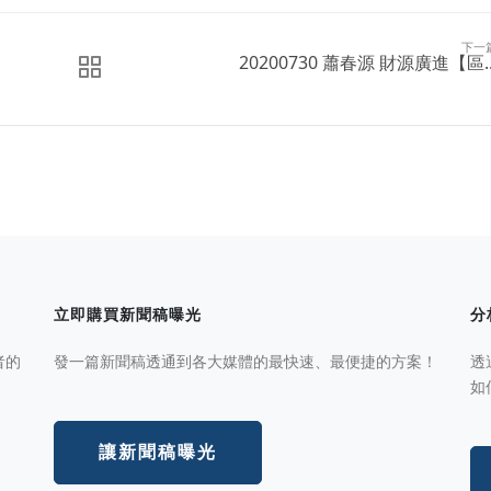
下一
20200730 蕭春源 財源廣進【區..
立即購買新聞稿曝光
分
者的
發一篇新聞稿透通到各大媒體的最快速、最便捷的方案！
透
如
讓新聞稿曝光