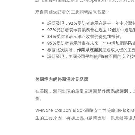
來自美國受訪者的主要調研結果包括：
調研發現，
92％
受訪者表示在過去一年中攻擊
97％
受訪者表示其業務曾在過去12個月中遭遇
84％
受訪者表示網路攻擊變得更加複雜。
95％
受訪者表示計畫在未來一年中增加網路防
根據此次調研，
作業系統漏洞
是造成入侵的主
調研發現，美國公司平均使用
9
種不同的安全技
美國境內網路漏洞常見誘因
在美國，漏洞出現的最常見誘因是
作業系統漏洞，
擊。
VMware Carbon Black網路安全性策略師R
生的主要原因。再加上協力廠商應用、供應鏈等協