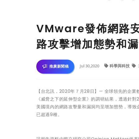
VMware發佈網
路攻擊增加態勢和漏
Jul 30,2020
科學與科技
推廣新聞稿
【台北訊，2020年７月28日】— 全球領先的企業
《威脅之下的延伸型企業》的調研結果，透過針對2
美國境內的網路攻擊量和漏洞均呈增加態勢，導致
已超過9種。
該報告資料由獨立研究公司Opinion Matters代表V