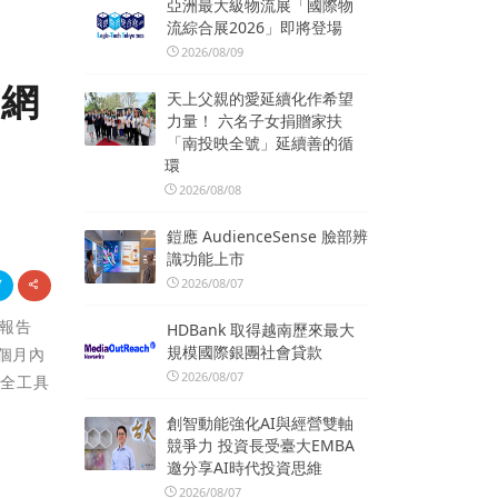
亞洲最大級物流展「國際物
流綜合展2026」即將登場
2026/08/09
露網
天上父親的愛延續化作希望
力量！ 六名子女捐贈家扶
「南投映全號」延續善的循
環
2026/08/08
鎧應 AudienceSense 臉部辨
識功能上市
2026/08/07
脅報告
HDBank 取得越南歷來最大
規模國際銀團社會貸款
個月內
2026/08/07
安全工具
創智動能強化AI與經營雙軸
競爭力 投資長受臺大EMBA
邀分享AI時代投資思維
2026/08/07