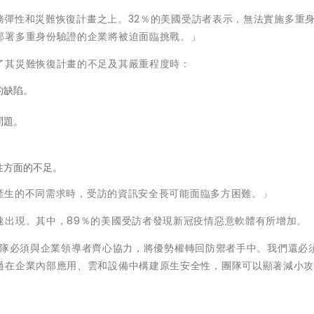
業務彈性和災難恢復計畫之上。32％的美國受訪者表示，無法實施多重
部署多重身份驗證的企業將被迫面臨挑戰。」
了其災難恢復計畫的不足及其嚴重程度時：
的缺陷。
。
問題。
性方面的不足。
疫情產生的不同需求時，受訪的資訊安全長可能面臨多方困難。」
速出現。其中，89％的美國受訪者發現新冠疫情惡意軟體有所增加。
安全團隊必須與企業領導者齊心協力，將優勢權轉回防禦者手中。我們還必須
過在企業內部應用、雲和設備中構建原生安全性，團隊可以顯著減小