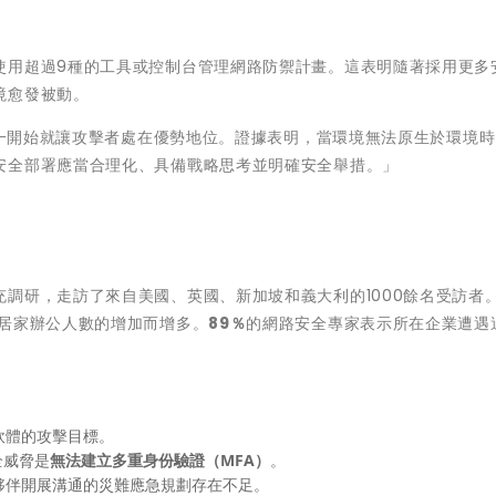
使用超過9種的工具或控制台管理網路防禦計畫。這表明隨著採用更多
境愈發被動。
境從一開始就讓攻擊者處在優勢地位。證據表明，當環境無法原生於環境
安全部署應當合理化、具備戰略思考並明確安全舉措。」
調研，走訪了來自美國、英國、新加坡和義大利的1000餘名受訪者
居家辦公人數的增加而增多。
89％
的網路安全專家表示所在企業遭遇
軟體的攻擊目標。
全威脅是
無法建立多重身份驗證（MFA）
。
夥伴開展溝通的災難應急規劃存在不足。