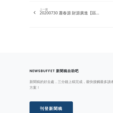
上一篇
20200730 蕭春源 財源廣進【區...
NEWSBUFFET 新聞稿自助吧
新聞稿的好去處，三分鐘上稿完成，最快接觸最多讀
方案！
刊登新聞稿