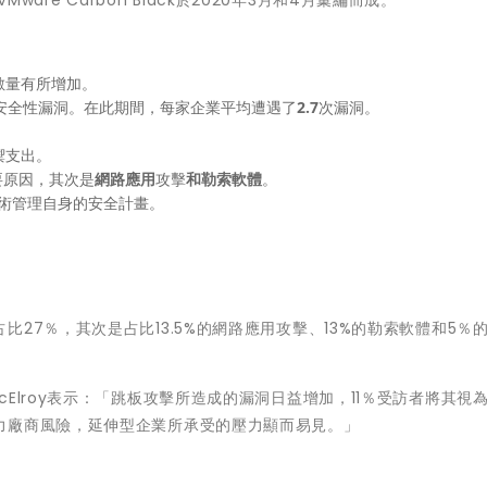
數量有所增加。
安全性漏洞。在此期間，每家企業平均遭遇了
2.7
次漏洞。
禦支出。
要原因，其次是
網路應用
攻擊
和勒索軟體
。
術管理自身的安全計畫。
占比27％，其次是占比13.5%的網路應用攻擊、13%的勒索軟體和5％
ick McElroy表示：「跳板攻擊所造成的漏洞日益增加，11％受訪者將其視
力廠商風險，延伸型企業所承受的壓力顯而易見。」