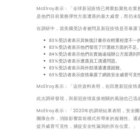
McElroy表示：「全球新冠疫情已將重點聚焦在
是他們目前業務彈性方面遭遇的最大威脅，而仍未
在調研中，當美國受訪者被問及新冠疫情是否暴露
83％受訪者表示其恢復計畫存在輕重程度不一
83％受訪者表示他們發現了IT運維方面的不足
84％受訪者表示他們在實施遠端辦公方面遇到
83％受訪者表示遭遇員工溝通問題。
83％受訪者表示與外部溝通遭遇困難。
63％受訪者表示疫情暴露了網路安全威脅可見
McElroy表示：「這些資料表明，在回應新冠
此次調研發現，與新冠疫情直接相關的風險也已迅
McElroy表示：「2020年的調研結果表明，
團隊合作，消除影響當前模式所帶來的複雜性。通
提升威脅可見性，捕捉安全性漏洞的所在位置。」