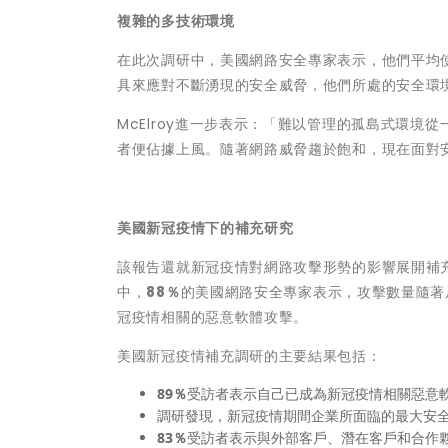
複雜的多技術環境
在此次調研中，美國網路安全專家表示，他們平均
具來應對不斷湧現的安全威脅，他們所處的安全環
McElroy進一步表示：「難以管理的孤島式環
者便佔據上風。隨著網路威脅趨於飽和，現在面對
美國新冠疫情下的補充研究
該報告還就新冠疫情對網路攻擊形勢的影響展開補充
中，
88％
的美國網路安全專家表示，攻擊數量隨著
冠疫情相關的惡意軟體攻擊。
美國新冠疫情補充調研的主要結果包括：
89％
受訪者表示自己已成為新冠疫情相關惡意
調研發現，新冠疫情期間企業所面臨的最大安
83％
受訪者表示與外部客戶、潛在客戶和合作