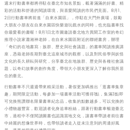
週末行動書車都將停駐在臺北市知名景點，載著滿滿的好書、精
彩的活動和舒適的閱讀環境，與喜愛閱讀的市民們見面。8月1、
2日行動書車將前進「自來水園區」，停駐在大門外廣場，鼓勵
大朋友小朋友在自來水園區快樂遊玩戲水的同時，也光臨書車找
你最愛看的書喔！8月1日北市圖邀請臺北地方異聞工作室的奇幻
推理小說家蕭湘神老師，在自來水園區附近的聯經書房，辦理
「奇幻的在地書寫：族群、歷史與社會議題」的書車閱讀推廣講
座，憑藉老師長期對臺北這座城市的觀察，以及對民俗學與妖怪
文化的長久耕耘與研究，分享臺北在地族群、歷史與各種社會議
題，以奇幻故事的創作角度，帶領大小朋友更深入了解你我所居
住的臺北。
行動書車不只週週帶來精采活動，暑假更加碼推出「逛書車集章
趣」期間限定活動，每參加一場書車活動可獲得1點，集滿3點即
可兌換熊讚聯名限量書車紀念品，收集的點數越多，可以兌換的
小禮物越豐富，歡迎讀者化身追車粉絲，跟著行動書車暢遊臺北
市，過程中不僅閱讀圖書也認識當地文化，讓書車帶讀者前往書
中綺麗的想像世界時，也帶領讀者走入從未注意到的周邊好風