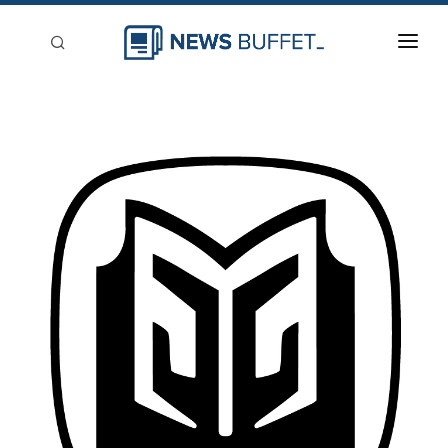
回到首頁
新聞稿分類
登入
刊登