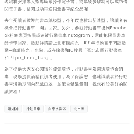
現場將安排專人指導民眾操作電子書，簡單幾步驟就可以成功借
閱電子書，借閱成功再送限量書車紀念品喔！
去年受讀者歡迎的書車紙模型，今年度也推出新造型，讓讀者有
機會把行動書車「開」回家。另外，參觀行動書車後到Facebo
ok粉絲專頁按讚或追蹤行動書車Instagram，還能把限量書車
酷卡帶回家。活動詳情請上北市圖網頁「109年行動書車閱讀活
動─偷讀時光」查詢，或在臉書和IG搜尋「臺北市圖行動書車」
和「tpe_book_bus」。
為了提供大家安心閱讀的優質環境，行動書車及周邊環境會消
毒，現場提供酒精供讀者使用，為了保護您，也建議讀者於行動
書車活動期間內配戴口罩，並配合體溫量測，祝您有段美好的閱
讀旅程！
蕭湘神
行動書車
自來水園區
北市圖