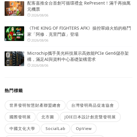
配客嘉推全台首創可循環禮盒 RePresent！滿千再抽萬
元機票
2026/08/06
《THE KING OF FIGHTERS AFK》操控翠綠火焰的格鬥
家「阿修．克里門森」登場
2026/08/06
Microchip攜手美光科技展示高效能PCIe Gen6儲存架
構，滿足AI與資料中心基礎架構需求
2026/08/06
熱門標籤
世界發明智慧財產聯盟總會
台灣發明商品促進協會
國際發明展
北市圖
JDIE日本設計創意暨發明展
中國文化大學
SocialLab
OpView