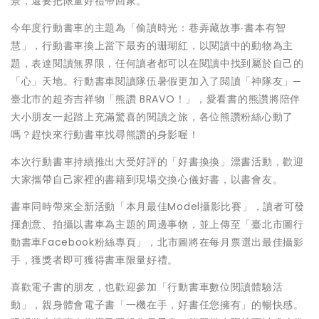
景，還要把限量好禮帶回家。
今年度行動書車的主題為「偷讀時光：巷弄藏故事‧書本有智
慧」，行動書車換上當下最夯的珊瑚紅，以閱讀中的動物為主
題，表達閱讀無界限，任何讀者都可以在閱讀中找到屬於自己的
「心」天地。行動書車閱讀隊伍暑假更加入了閱讀「神隊友」─
臺北市的超夯吉祥物「熊讚 BRAVO！」，愛看書的熊讚將陪伴
大小朋友一起踏上充滿驚喜的閱讀之旅，各位熊讚粉絲心動了
嗎？趕快來行動書車找尋熊讚的身影喔！
本次行動書車持續推出大受好評的「好書換換」漂書活動，歡迎
大家攜帶自己家裡的書籍到現場交換心儀好書，以書會友。
書車同時帶來全新活動「本月最佳Model攝影比賽」，讀者可發
揮創意、拍攝以書車為主題的周邊事物，並上傳至「臺北市圖行
動書車Facebook粉絲專頁」，北市圖將在每月票選出最佳攝影
手，獲獎者即可獲得書車限量好禮。
喜歡電子書的朋友，也歡迎參加「行動書車數位閱讀體驗活
動」，親身體會電子書「一機在手，好書任您擁有」的暢快感。