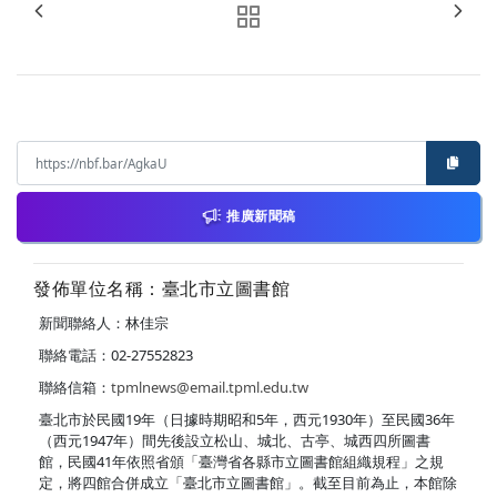
推廣新聞稿
發佈單位名稱：臺北市立圖書館
新聞聯絡人：林佳宗
聯絡電話：02-27552823
聯絡信箱：
tpmlnews@email.tpml.edu.tw
臺北市於民國19年（日據時期昭和5年，西元1930年）至民國36年
（西元1947年）間先後設立松山、城北、古亭、城西四所圖書
館，民國41年依照省頒「臺灣省各縣市立圖書館組織規程」之規
定，將四館合併成立「臺北市立圖書館」。截至目前為止，本館除