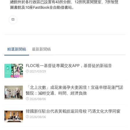
總館外於各行政區已設置有43所分館、12所民眾閱覽室、7所智慧
圖書館及10座FastBook全自動借書站。
精選新聞稿
最新新聞稿
FLOC唯一基督徒專屬交友APP，基督徒的新福音
2021/03/29
「北上次數」成花東備孕夫妻困境！宜蘊串聯花蓮門諾
醫院：減輕交通、時間、經濟負擔
2026/08/06
韓國新任駐台代表黃載皓返回母校 巧遇文化大學同窗
2026/08/06