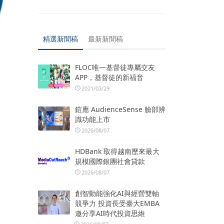
精選新聞稿
最新新聞稿
FLOC唯一基督徒專屬交友
APP，基督徒的新福音
2021/03/29
鎧應 AudienceSense 臉部辨
識功能上市
2026/08/07
HDBank 取得越南歷來最大
規模國際銀團社會貸款
2026/08/07
創智動能強化AI與經營雙軸
競爭力 投資長受臺大EMBA
邀分享AI時代投資思維