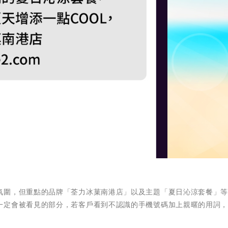
氛圍，但重點的品牌「荃力冰菓南港店」以及主題「夏日沁涼套餐」
一定會被看見的部分，若客戶看到不認識的手機號碼加上親暱的用詞
。