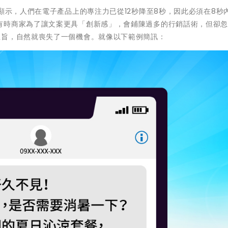
究顯示，人們在電子產品上的專注力已從12秒降至8秒，因此必須在8秒
有時商家為了讓文案更具「創新感」，會鋪陳過多的行銷話術，但卻
主旨，自然就喪失了一個機會。就像以下範例簡訊：