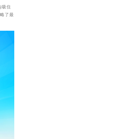
內吸住
忽略了最