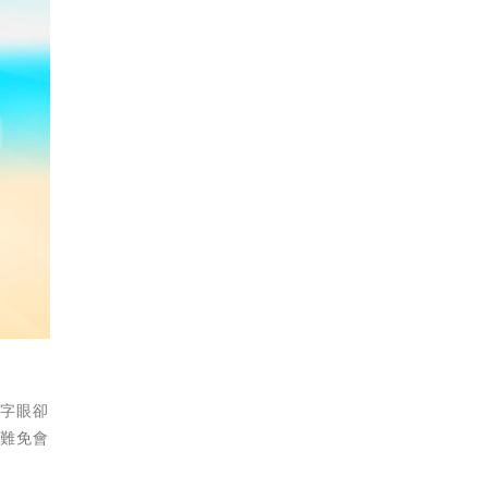
等字眼卻
，難免會