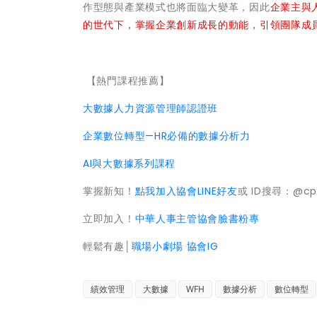
作型態與產業模式也將面臨大變革，因此
企業主與
的世代下，掌握企業創新成長的動能，引領團隊成
【熱門課程推薦】
大數據人力資源管理師認證班
企業數位轉型—HR必備的數據分析力
AI與大數據系列課程
掌握新知！
點我加入協會LINE好友
或 ID搜尋：@cp
立即加入！
中華人事主管協會臉書粉專
輕鬆有趣│
職場小劇場 協會IG
績效管理
大數據
WFH
數據分析
數位轉型