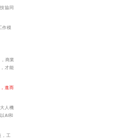
科技協同
工作模
快速，商業
維，才能
式，進而
，大人機
AI和
級，工