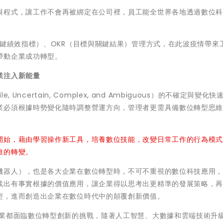
與程式，讓工作不會再被綁定在公司裡，員工能全世界各地透過數位
關鍵績效指標）、OKR（目標與關鍵結果）管理方式，在此波疫情帶來
帶動企業成功轉型。
業注入新能量
 Uncertain, Complex, and Ambiguous）的不確定與變化
業必須根據時勢變化隨時調整營運方向，管理者更需具備數位轉型思
開始，藉由學習操作新工具，培養數位技能，改變日常工作的行為模
維的轉變。
機器人），也是各大企業在數位轉型時，不可不重視的數位科技應用
找出有事實根據的價值應用，讓企業得以思考出更精準的發展策略，再以
型，進而創造出企業在數位時代中的顛覆創新價值。
企業都面臨數位轉型創新的挑戰，隨著人工智慧、大數據和雲端技術升