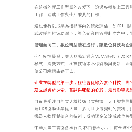
在這樣的新工作型態的改變下，透過各種線上工具
工作，達成工作與生活兼具的目標。
這也使得以成果為指標導向的績效評估，如KPI（
式改變的推波助瀾下，導入企業的管理制度之中，
管理面向二、數位轉型勢在必行，讓數位科技為企
今年疫情爆發，讓人見識到邁入VUCA時代（Volatile,
模式、消費方式、科技技術等不停變動與更新，企
使公司繼續生存下去。
企業在轉型的第一步，往往會從導入數位科技工具
建立起勇於探索、嘗試與犯錯的心態，最終影響思
目前最受注目的大人機技術（大數據、人工智慧與
運用將協助企業從大量、多元且快速變動的資料，
機器人軟硬體整合的技術，成功讓企業達成數位轉
中華人事主管協會執行長 林由敏表示，目前全球