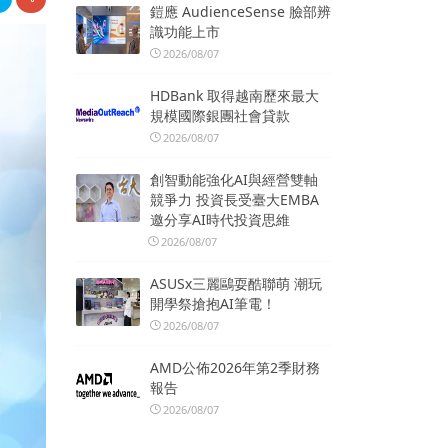
鎧應 AudienceSense 臉部辨
識功能上市
2026/08/07
HDBank 取得越南歷來最大
規模國際銀團社會貸款
2026/08/07
創智動能強化AI與經營雙軸
競爭力 投資長受臺大EMBA
邀分享AI時代投資思維
2026/08/07
ASUSx三麗鷗耍酷聯萌 潮玩
開學祭搶抱AI筆電！
2026/08/07
AMD公佈2026年第2季財務
報告
2026/08/07