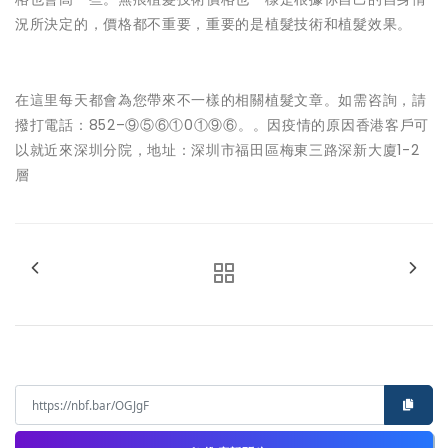
況所決定的，價格都不重要，重要的是植髮技術和植髮效果。
在這里每天都會為您帶來不一樣的相關植髮文章。如需咨詢，請
撥打電話：852–⑨⑤⑥①0①⑨⑥。。因疫情的原因香港客戶可
以就近來深圳分院，地址：深圳市福田區梅東三路深新大廈1-2
層