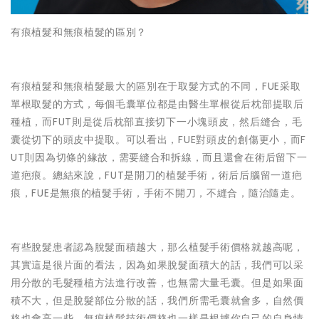
有痕植髮和無痕植髮的區別？
有痕植髮和無痕植髮最大的區別在于取髮方式的不同，FUE采取
單根取髮的方式，每個毛囊單位都是由醫生單根從后枕部提取后
種植，而FUT則是從后枕部直接切下一小塊頭皮，然后縫合，毛
囊從切下的頭皮中提取。可以看出，FUE對頭皮的創傷更小，而F
UT則因為切條的緣故，需要縫合和拆線，而且還會在術后留下一
道疤痕。總結來說，FUT是開刀的植髮手術，術后后腦留一道疤
痕，FUE是無痕的植髮手術，手術不開刀，不縫合，隨治隨走。
有些脫髮患者認為脫髮面積越大，那么植髮手術價格就越高呢，
其實這是很片面的看法，因為如果脫髮面積大的話，我們可以采
用分散的毛髮種植方法進行改善，也無需大量毛囊。但是如果面
積不大，但是脫髮部位分散的話，我們所需毛囊就會多，自然價
格也會高一些。無痕植髮技術價格也一樣是根據你自己的自身情