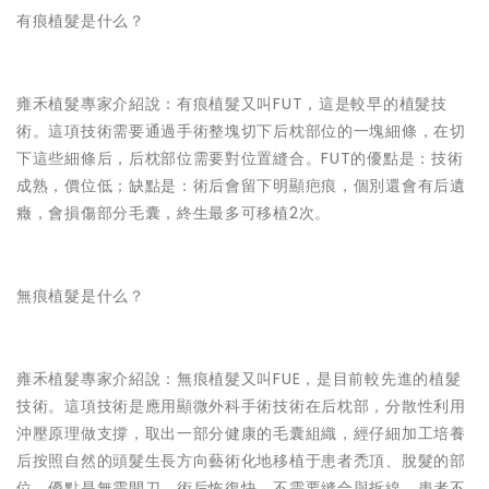
有痕植髮是什么？
雍禾植髮專家介紹說：有痕植髮又叫FUT，這是較早的植髮技
術。這項技術需要通過手術整塊切下后枕部位的一塊細條，在切
下這些細條后，后枕部位需要對位置縫合。FUT的優點是：技術
成熟，價位低；缺點是：術后會留下明顯疤痕，個別還會有后遺
癥，會損傷部分毛囊，終生最多可移植2次。
無痕植髮是什么？
雍禾植髮專家介紹說：無痕植髮又叫FUE，是目前較先進的植髮
技術。這項技術是應用顯微外科手術技術在后枕部，分散性利用
沖壓原理做支撐，取出一部分健康的毛囊組織，經仔細加工培養
后按照自然的頭髮生長方向藝術化地移植于患者禿頂、脫髮的部
位，優點是無需開刀，術后恢復快，不需要縫合與拆線，患者不