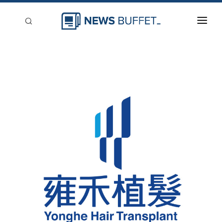
回到首頁
新聞稿分類
登入
刊登