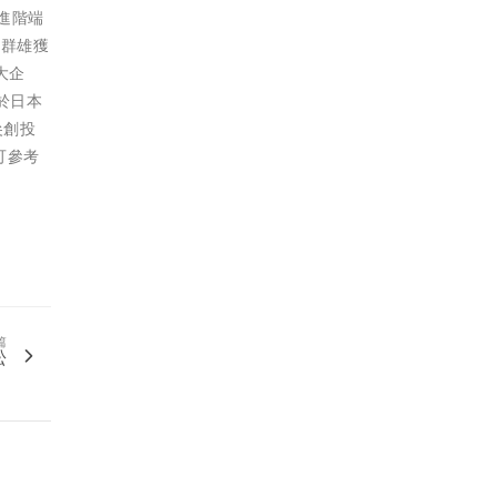
、進階端
冠群雄獲
大企
及於日本
頂尖創投
息可參考
篇
松