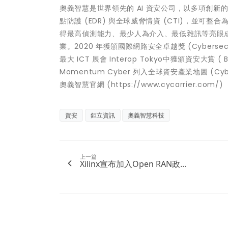
奧義智慧是世界領先的 AI 資安公司，以多項創新的 C
點防護 (EDR) 與全球威脅情資 (CTI)，並可整合
得最高偵測能力、最少人為介入、最低雜訊等亮眼成
業。2020 年獲頒國際網路安全卓越獎 (Cybersec
最大 ICT 展會 Interop Tokyo中獲頒資安大賞 ( B
Momentum Cyber 列入全球資安產業地圖 (Cyber
奧義智慧官網 (https://www.cycarrier.com/)
資安
鉅立資訊
奧義智慧科技
上一篇
Xilinx宣布加入Open RAN政...