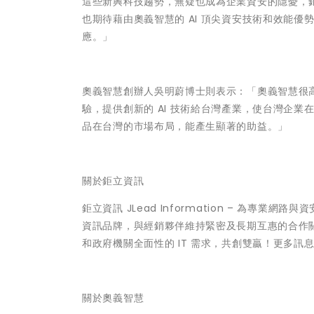
這些新興科技趨勢，無疑也成為企業資安的隱憂，
也期待藉由奧義智慧的 AI 頂尖資安技術和效能
應。」
奧義智慧創辦人吳明蔚博士則表示：「奧義智慧很
驗，提供創新的 AI 技術給台灣產業，使台灣企
品在台灣的市場布局，能產生顯著的助益。」
關於鉅立資訊
鉅立資訊 JLead Information – 為
資訊品牌，與經銷夥伴維持緊密及長期互惠的合作
和政府機關全面性的 IT 需求，共創雙贏！更多訊息可參考鉅
關於奧義智慧