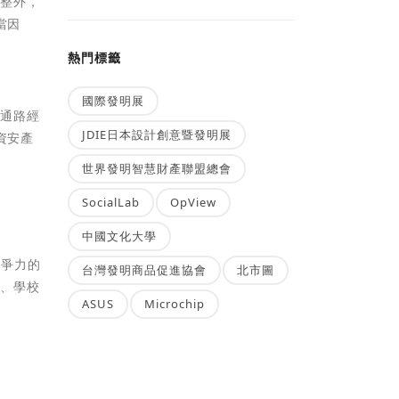
完整外，
當因
熱門標籤
國際發明展
的通路經
JDIE日本設計創意暨發明展
資安產
世界發明智慧財產聯盟總會
SocialLab
OpView
中國文化大學
競爭力的
台灣發明商品促進協會
北市圖
業、學校
ASUS
Microchip