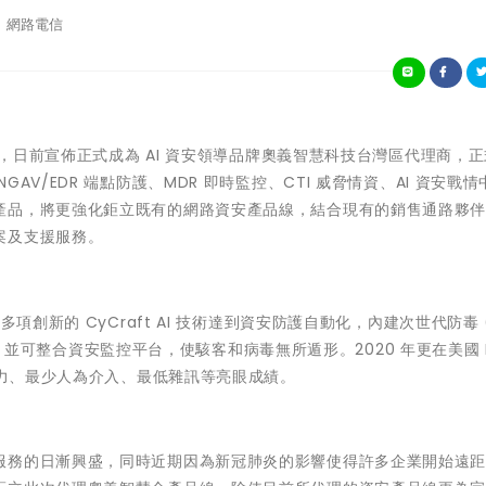
網路電信
d)，日前宣佈正式成為 AI 資安領導品牌奧義智慧科技台灣區代理商，
V/EDR 端點防護、MDR 即時監控、CTI 威脅情資、AI 資安戰情
產品，將更強化鉅立既有的網路資安產品線，結合現有的銷售通路夥
案及支援服務。
項創新的 CyCraft AI 技術達到資安防護自動化，內建次世代防毒 
I)，並可整合資安監控平台，使駭客和病毒無所遁形。2020 年更在美國 M
能力、最少人為介入、最低雜訊等亮眼成績。
服務的日漸興盛，同時近期因為新冠肺炎的影響使得許多企業開始遠