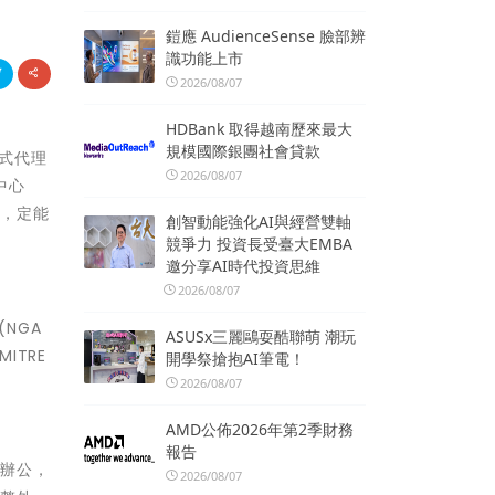
鎧應 AudienceSense 臉部辨
識功能上市
2026/08/07
HDBank 取得越南歷來最大
規模國際銀團社會貸款
正式代理
2026/08/07
中心
伴，定能
創智動能強化AI與經營雙軸
競爭力 投資長受臺大EMBA
邀分享AI時代投資思維
2026/08/07
(NGA
ASUSx三麗鷗耍酷聯萌 潮玩
ITRE
開學祭搶抱AI筆電！
2026/08/07
AMD公佈2026年第2季財務
報告
距辦公，
2026/08/07