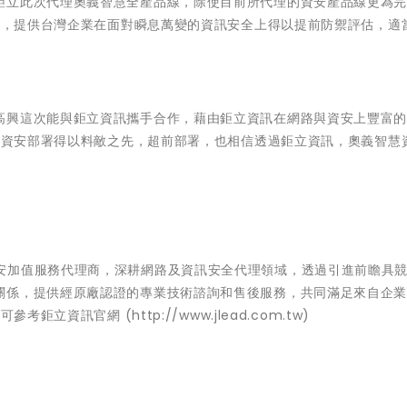
鉅立此次代理奧義智慧全產品線，除使目前所代理的資安產品線更為
優勢，提供台灣企業在面對瞬息萬變的資訊安全上得以提前防禦評估，適
高興這次能與鉅立資訊攜手合作，藉由鉅立資訊在網路與資安上豐富
業在資安部署得以料敵之先，超前部署，也相信透過鉅立資訊，奧義智慧
專業網路與資安加值服務代理商，深耕網路及資訊安全代理領域，透過引進前瞻具
關係，提供經原廠認證的專業技術諮詢和售後服務，共同滿足來自企
立資訊官網 (http://www.jlead.com.tw)