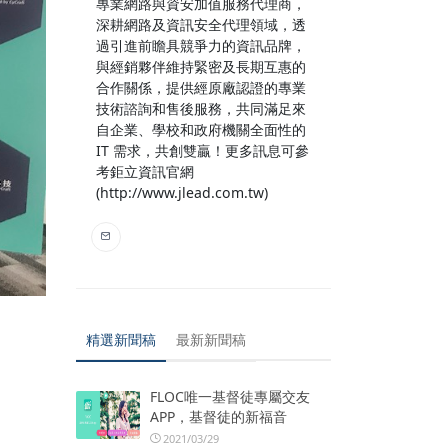
專業網路與資安加值服務代理商，
深耕網路及資訊安全代理領域，透
過引進前瞻具競爭力的資訊品牌，
與經銷夥伴維持緊密及長期互惠的
合作關係，提供經原廠認證的專業
技術諮詢和售後服務，共同滿足來
自企業、學校和政府機關全面性的
IT 需求，共創雙贏！更多訊息可參
考鉅立資訊官網
(http://www.jlead.com.tw)
精選新聞稿
最新新聞稿
FLOC唯一基督徒專屬交友
APP，基督徒的新福音
2021/03/29