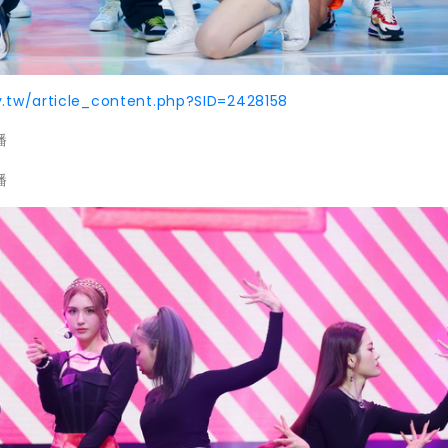
y.tw/article_content.php?SID=2428158
播
播