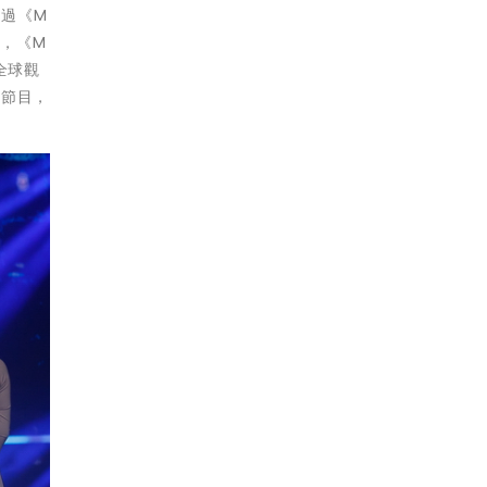
上過《M
底，《M
全球觀
國節目，