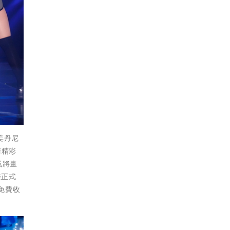
有姜丹尼
清精彩
或將畫
樂正式
免費收