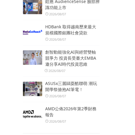
鎧應 AudienceSense 臉部辨
識功能上市
2026/08/07
HDBank 取得越南歷來最大
規模國際銀團社會貸款
2026/08/07
創智動能強化AI與經營雙軸
競爭力 投資長受臺大EMBA
邀分享AI時代投資思維
2026/08/07
ASUSx三麗鷗耍酷聯萌 潮玩
開學祭搶抱AI筆電！
2026/08/07
AMD公佈2026年第2季財務
報告
2026/08/07