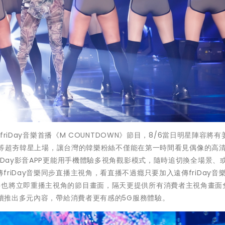
friDay音樂首播《M COUNTDOWN》節目，8/6當日明星陣容將
ket Punch等超夯韓星上場，讓台灣的韓樂粉絲不僅能在第一時間看見偶像的高
iDay影音APP更能用手機體驗多視角觀影模式，隨時追切換全場景、
riDay音樂同步直播主視角，看直播不過癮只要加入遠傳friDay音
半也將立即重播主視角的節目畫面，隔天更提供所有消費者主視角畫面
持續推出多元內容，帶給消費者更有感的5G服務體驗。