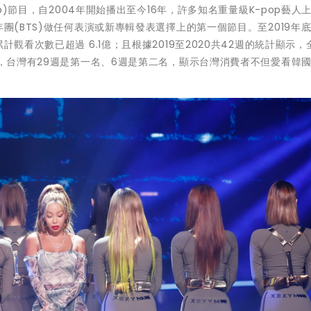
op)節目，自2004年開始播出至今16年，許多知名重量級K-pop藝人
年團(BTS)做任何表演或新專輯發表選擇上的第一個節目。至2019年
計觀看次數已超過 6.1億；且根據2019至2020共42週的統計顯示，
)，台灣有29週是第一名、6週是第二名，顯示台灣消費者不但愛看韓