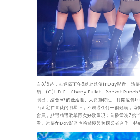
自8/6起，每週四下午5點於遠傳friDay影音、遠傳
爾、(G)I-DLE、Cherry Bullet、Roc
演出，結合5G的低延遲、大頻寬特性，打開遠傳fr
面固定在喜愛的明星上，不錯過任何一個鏡頭，遠傳f
會員，點選精選歌單再次好歌重現；首播當晚7點
看。遠傳friDay影音也將積極與跨國業者合作，