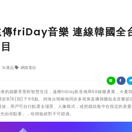
遠傳friDay音樂 連線韓國全
節目
3C產品
網路電信
的娛樂享受和智慧生活，遠傳friDay影音佈局5G娛樂產業，今夏
於8/6(四)下午5點、跨海台韓兩地同步多視角直播韓國知名音樂節
步播放，用戶可自行點選全場景、人像模式，或把鏡頭集中在指定的喜愛
星光由你點看」，哈韓族絕對不可錯過。