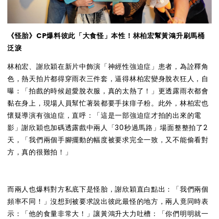
《怪胎》CP爆料彼此「大食怪」本性！林柏宏幫黃鴻升刷馬桶
泛淚
林柏宏、謝欣穎在新片中飾演「神經性強迫症」患者，為詮釋角
色，熱天拍片都得穿雨衣三件套，逼得林柏宏變身脫衣狂人，自
曝：「拍戲的時候超愛脫衣服，真的太熱了！」更透露雨衣都會
黏在身上，現場人員幫忙著裝都要手抹痱子粉。此外，林柏宏也
懷疑導演有強迫症，直呼：「這是一部強迫症才拍的出來的電
影」謝欣穎也加碼透露戲中兩人「30秒過馬路」場面整整拍了2
天，「我們兩個手腳擺動的幅度被要求完全一致，又不能偷看對
方，真的很難拍！」
而兩人也爆料對方私底下是怪胎，謝欣穎直白點出：「我們兩個
頻率不同！」沒想到被要求說出彼此最怪的地方，兩人竟同時表
示：「他的食量非常大！」讓黃鴻升大力吐槽：「你們明明就一