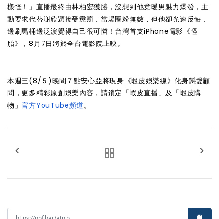
樣怪！」直播最終由林柏宏獲勝，沒想到他竟暖男魅力爆發，主
動要求代替謝欣穎接受懲罰，當場圈粉無數，但他卻光速反悔，
邊刷馬桶邊泛淚覺得自己很可憐！台灣首支iPhone電影《怪
胎》，8月7日將於全台電影院上映。
本週三(8/５)晚間７點安心亞將現身《蝦皮娛樂線》化身戀愛顧
問，更多精彩原創娛樂內容，請鎖定「蝦皮直播」及「蝦皮購
物」
官方YouTube頻道
。