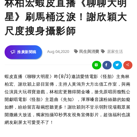
林柏宏蝦皮直播《聊聊大明
星》刷馬桶泛淚！謝欣穎大
尺度搜身攝影師
Aug 04,2020
民生與消費
居家生活
推廣新聞稿
蝦皮直播《聊聊大明星》昨(8/3)邀請愛情電影《怪胎》主角林
柏宏、謝欣穎上節目宣傳，主持人黃鴻升大方出借工作室，與兩
位演員大玩尋寶遊戲，林柏宏更難得開金嗓，搶先原唱田馥甄公
開獻唱電影《怪胎》主題曲《先知》，渾厚嗓音讓粉絲聽的如癡
如醉，紛紛留言敲碗想聽更多！謝欣穎則不甘示弱對現場觀眾展
開撒嬌大放送，獨家拍攝10秒男友視角宣傳影片，超強福利也讓
網友刷屏太可愛受不了！