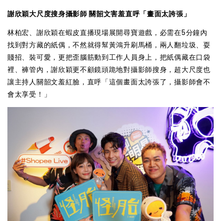
謝欣穎大尺度搜身攝影師 關韶文害羞直呼「畫面太誇張」
林柏宏、謝欣穎在蝦皮直播現場展開尋寶遊戲，必需在5分鐘內
找到對方藏的紙偶，不然就得幫黃鴻升刷馬桶，兩人翻垃圾、耍
賤招、裝可愛，更把歪腦筋動到工作人員身上，把紙偶藏在口袋
裡、褲管內，謝欣穎更不顧鏡頭跪地對攝影師搜身，超大尺度也
讓主持人關韶文羞紅臉，直呼「這個畫面太誇張了，攝影師會不
會太享受！」