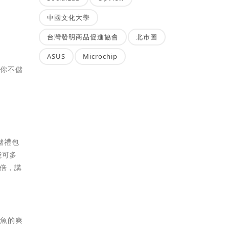
中國文化大學
台灣發明商品促進協會
北市圖
ASUS
Microchip
怕你不儲
儲禮包
能可多
2倍，講
捕魚的爽