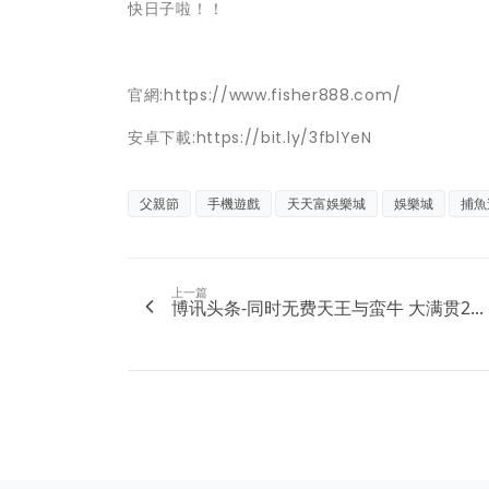
快日子啦！！
官網:https://www.fisher888.com/
安卓下載:https://bit.ly/3fblYeN
父親節
手機遊戲
天天富娛樂城
娛樂城
捕魚
上一篇
博讯头条-同时无费天王与蛮牛 大满贯2...