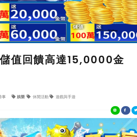
值回饋高達15,0000金
時事
娛樂
休閒活動
遊戲與手遊