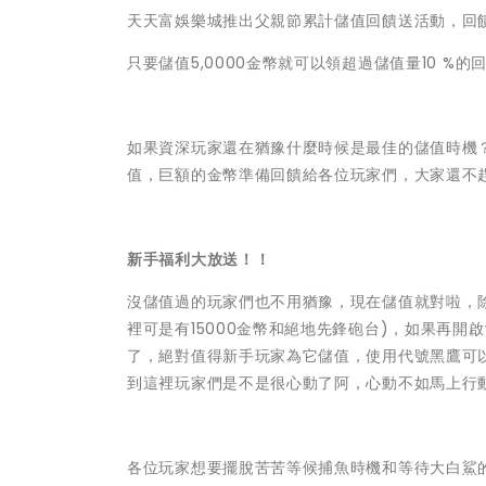
天天富娛樂城推出父親節累計儲值回饋送活動，回饋高
只要儲值5,0000金幣就可以領超過儲值量10 
如果資深玩家還在猶豫什麼時候是最佳的儲值時機
值，巨額的金幣準備回饋給各位玩家們，大家還不
新手福利大放送！！
沒儲值過的玩家們也不用猶豫，現在儲值就對啦，
裡可是有15000金幣和絕地先鋒砲台)，如果再開
了，絕對值得新手玩家為它儲值，使用代號黑鷹可以
到這裡玩家們是不是很心動了阿，心動不如馬上行
各位玩家想要擺脫苦苦等候捕魚時機和等待大白鯊