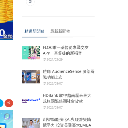
精選新聞稿
最新新聞稿
FLOC唯一基督徒專屬交友
APP，基督徒的新福音
2021/03/29
鎧應 AudienceSense 臉部辨
識功能上市
2026/08/07
HDBank 取得越南歷來最大
規模國際銀團社會貸款
2026/08/07
創智動能強化AI與經營雙軸
競爭力 投資長受臺大EMBA