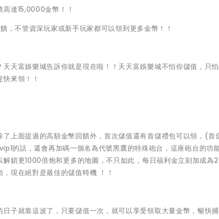
達15,0000金幣！！
%的回饋，不管資深玩家或新手玩家都可以領到更多金幣！！
？天天富娛樂城告訴你就是現在啦！！天天富娛樂城不怕你儲值，只
趕快來領！！
除了上面提過的高額金幣回饋外，首次儲值還有首儲禮包可以領，(首
啟vip1的話，還會再加碼一個名為代號黑鷹的特殊砲台，這座砲台的功
解鎖更1000倍炮和更多的地圖，不只如此，每日福利金立刻加成為
動，現在絕對是最佳的儲值時機 ！！
的日子就靠這波了，只要儲值一次，就可以享受領取大量金幣，暢快