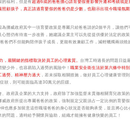
假的福利，但是有
超過6成的爸爸擔心請育嬰假會影響升遷和考績或是
職照顧孩子，真正請過育嬰假的爸爸仍是少數，也顯示出現今職場氛
因為挪威政府其中一項育嬰政策是專屬只給爸爸請的2個半月，讓他們
及心態仍有待進一步改善，她建議企業主可以先從提供優於法定的政
於爸爸們不但能夠陪伴孩子成長，更能有效兼顧工作，減輕蠟燭兩頭燒
力，最關鍵的指標取決於員工的心理素質。
台灣工時過長的問題日益
間變少外，也容易陷入過勞的風險中！
職業安全衛生法於第六條中特
工過勞、精神壓力過大
，若未採取相關措施，做好員工心理健康管理
發症狀，則可能面臨高達30萬元的罰鍰。
會、政府及企業的大力支持，政府除了加強監督未貫徹相關育兒政策
挪威政府所提出專屬爸爸的政策，強制規定父親須占一定比例的育嬰
HR也應多加留意這些職場爸爸的身心狀況是否能夠承受，並且將心比
來的問題，適時給予關懷與協助，組織才能擁有健康快樂的員工！