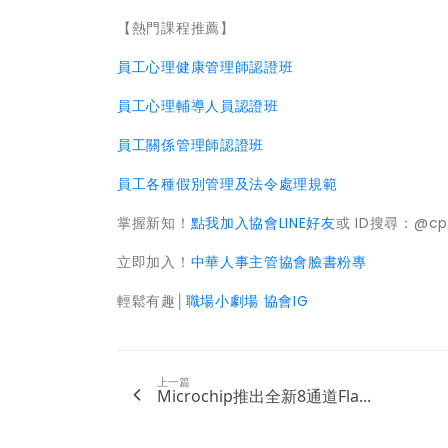
【熱門課程推薦】
員工心理健康管理師認證班
員工心理輔導人員認證班
員工關係管理師認證班
員工各種假別管理及法令處理規範
掌握新知！
點我加入協會LINE好友
或 ID搜尋：@cp
立即加入！
中華人事主管協會臉書粉專
輕鬆有趣│
職場小劇場 協會IG
上一篇
Microchip推出全新8通道Fla...