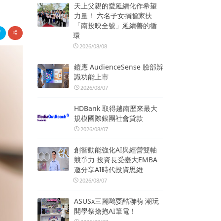
天上父親的愛延續化作希望
力量！ 六名子女捐贈家扶
「南投映全號」延續善的循
環
2026/08/08
鎧應 AudienceSense 臉部辨
識功能上市
2026/08/07
HDBank 取得越南歷來最大
規模國際銀團社會貸款
2026/08/07
創智動能強化AI與經營雙軸
競爭力 投資長受臺大EMBA
邀分享AI時代投資思維
2026/08/07
ASUSx三麗鷗耍酷聯萌 潮玩
開學祭搶抱AI筆電！