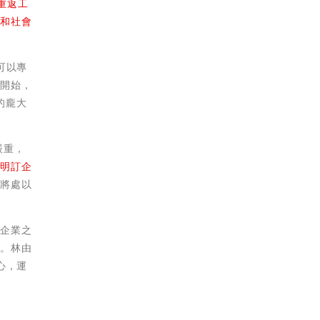
重返工
圍和社會
可以專
策開始，
的龐大
嚴重，
別明訂企
則將處以
的企業之
假。林由
心，運