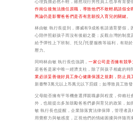
心理負擔必然不輕，雖然現行男性員工也享有育嬰
作崗位後無法擔任原職，導致他們不敢輕易請假全
輿論仍是影響爸爸們是否有意願投入育兒的關鍵。
林由敏 執行長提到，挪威有9成爸爸請過育嬰假，
心陪伴照顧孩子而沒有後顧之憂；反觀台灣的制度
給予彈性上下班制、托兒/托嬰服務等福利，有助
壓力。
同時林由敏 執行長也強調，
一家公司是否擁有競爭
若爸爸是家中唯一經濟支柱，除了與孩子相處的時
業必須妥善做好員工身心健康保護之規劃，防止員
新臺幣3萬元以上15萬元以下罰鍰；如導致員工致
父母能否擁有平等機會選擇親職參與程度，仰賴社
外，也能提出多加鼓勵爸爸們參與育兒的政策，如
敏 執行長也提醒，企業除落實法律保障，管理者及
用覺察力與敏感度，正視他們的情緒困擾與伴隨而