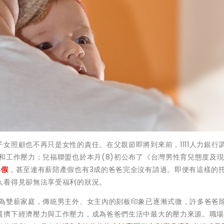
女照顧也不再只是女性的責任。在父親節即將到來前，1111人力銀行
和工作壓力；兒福聯盟也於本月(8)初公布了《台灣男性育兒態度及
嬰假
，甚至連有薪陪產假也有3成的爸爸完全沒有請過。即便有這樣的
入看得見卻無法享受福利的狀況。
多為雙薪家庭，傳統男主外、女主內的刻板印象已逐漸式微，許多爸爸
還擠下經濟壓力與工作壓力，成為爸爸們生活中最大的壓力來源。職