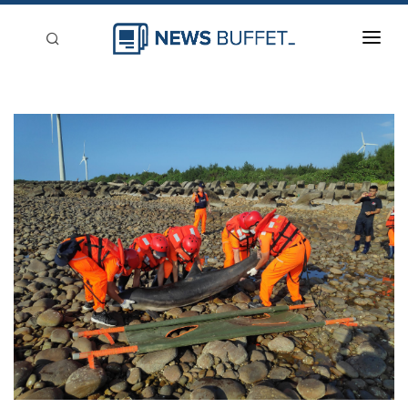
回到首頁
新聞稿分類
登入
刊登