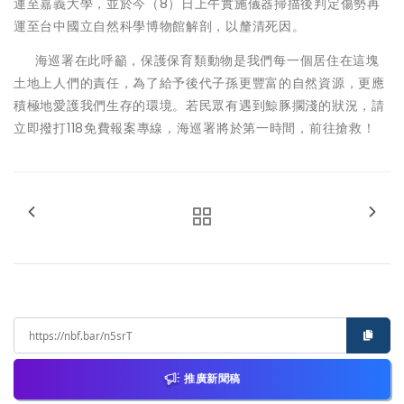
運至嘉義大學，並於今（8）日上午實施儀器掃描後判定傷勢再
運至台中國立自然科學博物館解剖，以釐清死因。
海巡署在此呼籲，保護保育類動物是我們每一個居住在這塊
土地上人們的責任，為了給予後代子孫更豐富的自然資源，更應
積極地愛護我們生存的環境。若民眾有遇到鯨豚擱淺的狀況，請
立即撥打118免費報案專線，海巡署將於第一時間，前往搶救！
推廣新聞稿