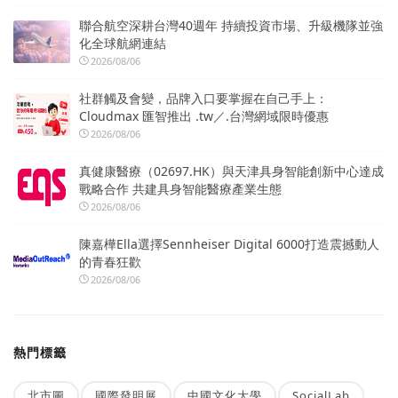
聯合航空深耕台灣40週年 持續投資市場、升級機隊並強
化全球航網連結
2026/08/06
社群觸及會變，品牌入口要掌握在自己手上：
Cloudmax 匯智推出 .tw／.台灣網域限時優惠
2026/08/06
真健康醫療（02697.HK）與天津具身智能創新中心達成
戰略合作 共建具身智能醫療產業生態
2026/08/06
陳嘉樺Ella選擇Sennheiser Digital 6000打造震撼動人
的青春狂歡
2026/08/06
熱門標籤
北市圖
國際發明展
中國文化大學
SocialLab