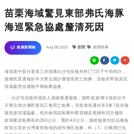
苗栗海域驚見東部弗氏海豚
海巡緊急協處釐清死因
Aug 08,2020
新聞
新聞時事
推廣新聞稿
海巡署中部分署第三岸巡隊白沙屯安檢所昨(7)日下午16時許，
接獲民眾通報於半天寮北側沙灘發現死亡鯨豚，安檢所即派員至
現場處理並通報中華鯨豚協會。
白沙屯安檢所值班人員接獲通報後，隨即派遣1車4員前往半
天寮北側沙灘即發現乙隻死亡鯨豚，另龍港巡邏站等3車7員亦隨
後抵達現場協處，初步檢視該鯨豚外觀背鰭及尾鰭有些許傷痕，
經測量該鯨豚長約250公分、寬約40公分，後經協會判定品種為
較常出現於台灣東部海域的雄性弗氏海豚，昨（7）日晚間已先