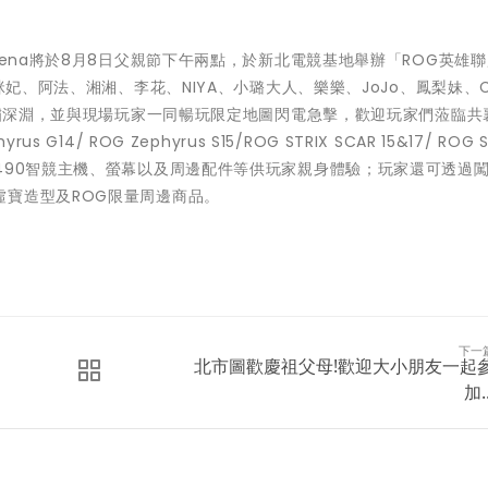
rena將於8月8日父親節下午兩點，於新北電競基地舉辦「ROG英雄
妃、阿法、湘湘、李花、NIYA、小璐大人、樂樂、JoJo、鳳梨妹、Col
版咆嘯深淵，並與現場玩家一同暢玩限定地圖閃電急擊，歡迎玩家們蒞臨共
4/ ROG Zephyrus S15/ROG STRIX SCAR 15&17/ ROG S
os太陽神Z490智競主機、螢幕以及周邊配件等供玩家親身體驗；玩家還可透過
虛寶造型及ROG限量周邊商品。
下一
北市圖歡慶祖父母!歡迎大小朋友一起
加..