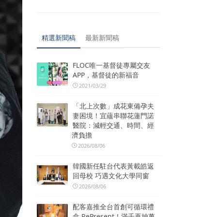
精選新聞稿
最新新聞稿
FLOC唯一基督徒專屬交友
APP，基督徒的新福音
2021/03/29
「北上次數」成花東備孕夫
妻困境！宜蘊串聯花蓮門諾
醫院：減輕交通、時間、經
濟負擔
2026/08/06
韓國新任駐台代表黃載皓返
回母校 巧遇文化大學同窗
2026/08/06
配客嘉推全台首創可循環禮
盒 RePresent！滿千再抽萬