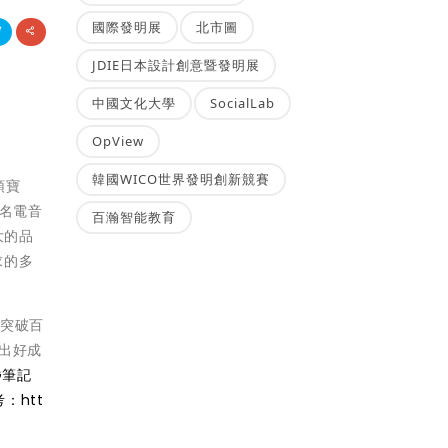
國際發明展
北市圖
JDIE日本設計創意暨發明展
中國文化大學
SocialLab
OpView
韓國WICO世界發明創新競賽
頭寶
知名電音
百瀚智能教育
大的品
求的多
即突破百
衝出好成
G筆記
考：
htt