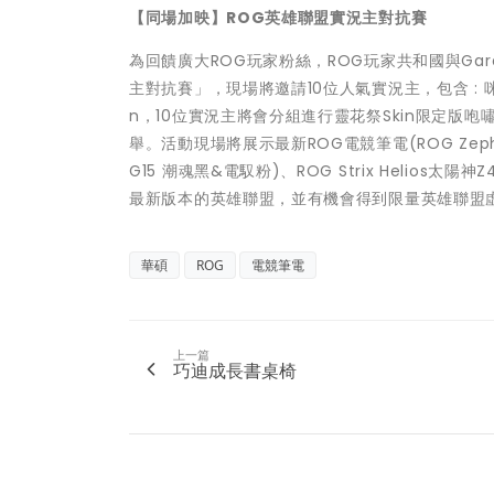
【同場加映】ROG英雄聯盟實況主對抗賽
為回饋廣大ROG玩家粉絲，ROG玩家共和國與Ga
主對抗賽」，現場將邀請10位人氣實況主，包含 : 咪
n，10位實況主將會分組進行靈花祭Skin限定
舉。活動現場將展示最新ROG電競筆電(ROG Zephyrus G1
G15 潮魂黑&電馭粉)、ROG Strix Heli
最新版本的英雄聯盟，並有機會得到限量英雄聯盟
華碩
ROG
電競筆電
上一篇
巧迪成長書桌椅