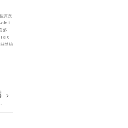
聯盟實況
ali
襄盛
TRIX
闖關體驗
篇
參
.