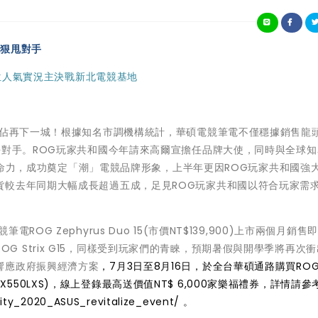
成狠甩對手
0位人氣實況主決戰新北電競基地
市佔再下一城！根據知名市調機構統計，華碩電競筆電不僅穩據銷售龍
爭對手。ROG玩家共和國今年請來高爾宣擔任品牌大使，同時與全球
嶄新生命力，成功奠定「潮」電競品牌形象，上半年更因ROG玩家共和國強
貨較去年同期大幅成長超過五成，足見ROG玩家共和國以符合玩家需
G Zephyrus Duo 15(市價NT$139,900)上市兩個月銷售
7與ROG Strix G15，同樣受到玩家們的青睞，預期暑假與開學季將再次
響應政府振興經濟方案
，7月3日至8月16日，於全台華碩通路購買RO
5(GX550LXS)，線上登錄最高送價值NT$ 6,000家樂福禮券，詳情請參
ity_2020_ASUS_revitalize_event/
。