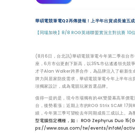
華碩電競筆電Q2再傳捷報！上半年出貨成長逾五
【同場加映】8/8 ROG英雄聯盟實況主對抗賽 1
(8月6日，台北訊)華碩電競筆電今年第二季在台
座，6月市佔更創下新高，以35%市佔遙遙領先競
才子Alan Walker跨界合作，為品牌注入了
牌力與居家防疫需求，華碩電競筆電今年上半年出
項獨家設計，成為電競玩家首選品牌。
值得一提的是，現今市場獨有的4K雙螢幕高單價電競筆電RO
台，後勢看漲；近期上市的ROG Strix SCAR 1
績，今年第三季可望較去年同期成長三成以上。為
型電腦指定機種，如： ROG Zephyrus Duo 1
ps://www.asus.com/tw/events/infoM/activ