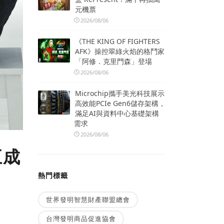
元機票
2026/08/06
《THE KING OF FIGHTERS
AFK》操控翠綠火焰的格鬥家
「阿修．克里門森」登場
2026/08/06
Microchip攜手美光科技展示
高效能PCIe Gen6儲存架構，
滿足AI與資料中心基礎架構
需求
2026/08/06
五成
熱門標籤
世界發明智慧財產聯盟總會
台灣發明商品促進協會