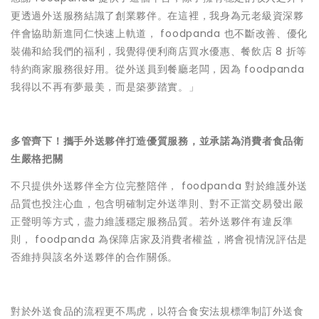
更透過外送服務結識了創業夥伴。在這裡，我身為元老級資深夥
伴會協助新進同仁快速上軌道， foodpanda 也不斷改善、優化
裝備和給我們的福利，我覺得便利商店買水優惠、餐飲店 8 折等
特約商家服務很好用。從外送員到餐廳老闆，因為 foodpanda
我得以不再有夢最美，而是築夢踏實。」
多管齊下！攜手外送夥伴打造優質服務，並承諾為消費者食品衛
生嚴格把關
不只提供外送夥伴全方位完整陪伴， foodpanda 對於維護外送
品質也投注心血，包含明確制定外送準則、對不正當交易發出嚴
正聲明等方式，盡力維護穩定服務品質。若外送夥伴有違反準
則， foodpanda 為保障店家及消費者權益，將會視情況評估是
否維持與該名外送夥伴的合作關係。
對於外送食品的流程更不馬虎，以符合食安法規標準制訂外送食