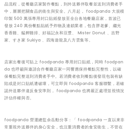
品流程，從餐廳店家製作餐點，到外送夥伴取餐並送到消費者手
中，層層把關食品的衛生與安全。八月起， foodpanda 大規模
印製 500 萬張專用封口貼紙發放至全台各地餐廳店家，首波已
發放 240 萬份餐點貼紙予炸物及連鎖業者，包含胖老爹、繼光
香香雞、艋舺雞排、好福記永和豆漿、 Mister Donut 、吉野
家、すき家 Sukiya 、四海遊龍及八方雲集等。
店家出餐後可貼上 foodpanda 專用封口貼紙，同時 foodpan
da 也呼籲與邀請合作餐廳店家一同響應保持餐點完整性，以確
保餐點完整送到消費者手中。若消費者收到餐點後發現包裝有缺
陷或是封口貼紙遭破壞，可立即與 foodpanda 客服聯繫，若確
認外送夥伴違反食安準則， foodpanda 也將嚴正處理並視情況
評估停權與否。
foodpanda 營運總監余岳勳分享：「 foodpanda 一直以來非
常重視外送夥伴的身心安全，也注重消費者的食安衛生，不管在