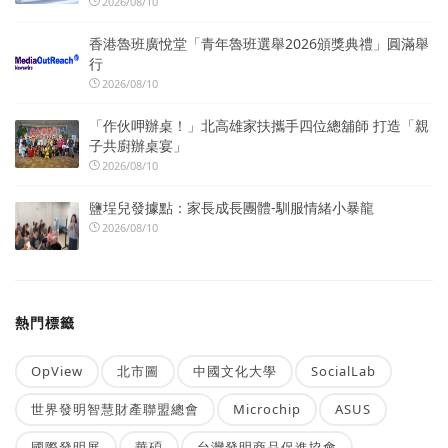
2026/08/10
香港魯班廣悅堂「青年魯班選舉2026頒獎典禮」圓滿舉
行
2026/08/10
「作伙呷辦桌！」北高雄家扶攜手四位總舖師 打造「親
子共廚辦桌宴」
2026/08/10
鹽埕兒發據點：家長成長團體-馴服情緒小暴龍
2026/08/10
熱門標籤
OpView
北市圖
中國文化大學
SocialLab
世界發明智慧財產聯盟總會
Microchip
ASUS
國際發明展
華碩
台灣發明商品促進協會