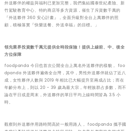
外送夥伴的權益與福利已更加完整，我們集結國泰世紀產險、新
竹駕駛教育中心、特約商店等多方資源，催生了斥資數千萬的
『外送夥伴 360 安心計畫』，全面升級對全台上萬夥伴的照
顧，積極落實『快樂送餐、外送幸福』的目標。」
領先業界投資數千萬元提供全時段保險！提供上線前、中、後全
方位保障
foodpanda 今日也首次公開全台上萬名外送夥伴的樣貌， foo
dpanda 外送夥伴遍佈全台灣，其中，男性外送夥伴就佔了近八
成，女性夥伴人數與 2019 年相比已大幅提升至兩成占比；而在
年齡分布上，則以 20 - 39 歲為最大宗，年輕族群占多數，而不
論在平日或是周末，外送夥伴的單日平均上線時間皆為 3.5 小
時。
觀察到外送夥伴用路時間高於一般用路人， foodpanda 攜手國