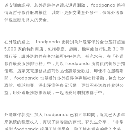
道安訓練課程。若外送夥伴連續未通過測驗， foodpanda 將視
情況暫停夥伴服務權益，以防止更多交通意外發生，保障外送夥
伴也照顧用路人的安全。
在外送的路上， foodpanda 更特別為外送夥伴於全台簽訂超過
5,000 家的特約商店，包括餐廳、超商、機車維修行以及 3C 手
機行等，讓外送夥伴在各地都可好好休息、補充水份。在「外送
夥伴最愛服務排行榜」中，則以 foodpanda 所提供的餐飲折扣
優惠、店家充電服務及超商飲品優惠最受歡迎。即使不在服務期
間， foodpanda 也舉辦許多外送夥伴專屬社群活動，包含七夕
聯誼、籃球聯賽、淨山淨灘等多元活動，更號召外送夥伴參與公
益，用外送服務散播溫暖，一起送愛到弱勢族群手中。
外送夥伴郭先生加入 foodpanda 已有五年時間，近期已因多年
來累積的穩定收入，實現了開餐廳的夢想。郭先生分享，「非常
感謝 foodpanda 提供了這個平台，除了擁有穩定的收入之外，