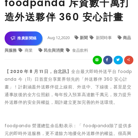
foodpanda 斥資數千萬打
造外送夥伴 360 安心計畫
Aug 12,2020
新聞
新聞時事
商品
推廣新聞稿
與服務
商業
民生與消費
食品飲料
【 2020 年 8 月 11 日，台北訊】
全台最大即時外送平台 foodp
anda 今（11）日首度分享業界領先的「外送夥伴 360 安心計
畫」！計劃涵蓋外送夥伴從上線前、外送中、下線後，甚至是交
通事故後的全方位照顧，每年投入預算高達數千萬元，致力提升
外送夥伴的安全與權益，期許建立更加完善的外送環境。
foodpanda 營運總監余岳勳表示：「 foodpanda除了提供多
元的即時外送服務，更不遺餘力地優化外送夥伴的權益。很高興