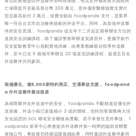
泰世紀產險提供外送夥伴全時段保險，包含意外傷害致失能或死
亡保障提升至最高新台幣 200 萬元、意外傷害醫療險實支實付
型且最高給付 3 萬元，保費全額由 foodpanda 支付，是業界
唯一符合台北市自治條例規範的外送平台。同時，為加強外送夥
伴的安全意識， foodpanda 從去年十二月起定期舉辦全方位的
道路安全訓練課程，除了邀請警察舉辦道安講習外，更攜手新竹
安全駕駛教育中心規劃實地演練，由專業教練親自指導外送夥
伴，至今已在 6 個城市舉辦近 20 場道安訓練課程，超過五百名
外送夥伴共同參與。
裝備優化、逾5,000家特約商店、交通事故支援， foodpand
a 作外送夥伴最佳後盾
為保障夥伴在外送途中的安全， foodpanda 不斷精進並優化外
送裝備，外送小箱已改版縮小 3 成的體積，也特別客製獲兩大項
安全認證的 SOL 聯名安全帽做為獎勵。若不幸發生意外事故， f
oodpanda 派單中心將會提供外送夥伴第一時間的協助並聯繫
保險公司，事故後仍持續追蹤後續結果，同時邀請外送夥伴參與