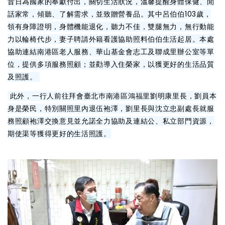
昔日為國家的奉獻付出，關切生活狀況，溫馨提醒身體保健、閒
話家常，傾聽、了解需求，並致贈營養品。其中呂伯伯103歲，
領有身障證明，身體機能退化，聽力不佳，雙腿無力，無行動能
力以輪椅代步，妻子聘請外籍看護協助照料伯伯生活起居。本處
協助連結南港區老人服務、華山基金會志工及聯成里辦公室等單
位，提供多項服務照顧；並勸導入住榮家，以獲更好的生活品質
及照護。
此外，一行人前往拜會臺北巿南港區鴻福里劉明康里長，劉員本
身是榮民，特別關照里內退伍袍澤，劉里長與沈立忠副處長就服
務照顧袍澤交換意見並允諾全力協助及連結公、私立部門資源，
期使渠等獲得更好的生活照護。