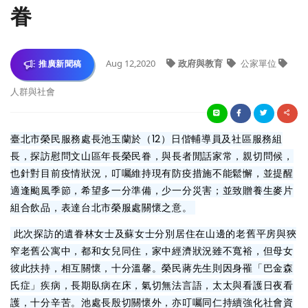
眷
Aug 12,2020
政府與教育
公家單位
推廣新聞稿
人群與社會
臺北市榮民服務處長池玉蘭於（12）日偕輔導員及社區服務組
長，探訪慰問文山區年長榮民眷，與長者閒話家常，親切問候，
也針對目前疫情狀況，叮囑維持現有防疫措施不能鬆懈，並提醒
適逢颱風季節，希望多一分準備，少一分災害；並致贈養生麥片
組合飲品，表達台北市榮服處關懷之意。
此次探訪的遺眷林女士及蘇女士分別居住在山邊的老舊平房與狹
窄老舊公寓中，都和女兒同住，家中經濟狀況雖不寬裕，但母女
彼此扶持，相互關懷，十分溫馨。榮民蔣先生則因身罹「巴金森
氏症」疾病，長期臥病在床，氣切無法言語，太太與看護日夜看
護，十分辛苦。池處長殷切關懷外，亦叮囑同仁持續強化社會資