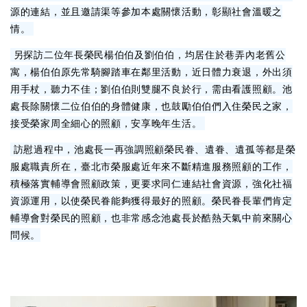
源的連結，並且邀請渠等參加本處關懷活動，彰顯社會溫暖之
情。
另探訪二位年長榮民楊伯伯及劉伯伯，均居住於巷弄內老舊公
寓，楊伯伯原先常騎腳踏車在鄰里活動，近日體力衰退，外出須
用手杖，聽力不佳；劉伯伯則雙腿不良於行，需由看護照顧。池
處長除關懷二位伯伯的身體健康，也鼓勵伯伯們入住榮民之家，
接受榮家周全細心的照顧，安享晚年生活。
訪慰過程中，池處長一再強調照顧榮民眷、遺眷、遺孤等都是榮
服處職責所在，臺北市榮服處近年來不斷精進服務照顧的工作，
積極落實輔導會照顧政策，更要求同仁連結社會資源，強化社福
資源運用，以使榮民眷能夠獲得最好的照顧。榮民眷長輩們肯定
輔導會對榮民的照顧，也非常感念池處長於酷熱天氣中前來關心
問候。