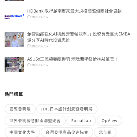
HDBank 取得越南歷來最大規模國際銀團社會貸款
2026/08/07
創智動能強化AI與經營雙軸競爭力 投資長受臺大EMBA
邀分享AI時代投資思維
2026/08/07
ASUSx三麗鷗耍酷聯萌 潮玩開學祭搶抱AI筆電！
2026/08/07
熱門標籤
國際發明展
JDIE日本設計創意暨發明展
世界發明智慧財產聯盟總會
SocialLab
OpView
中國文化大學
台灣發明商品促進協會
北市圖