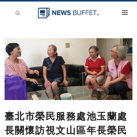
回到首頁
新聞稿分類
登入
刊登
臺北市榮民服務處池玉蘭處
長關懷訪視文山區年長榮民