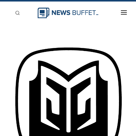
回到首頁
新聞稿分類
登入
刊登