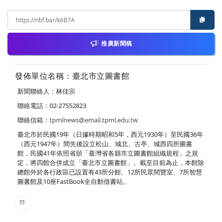
推廣新聞稿
發佈單位名稱：臺北市立圖書館
新聞聯絡人：林佳宗
聯絡電話：02-27552823
聯絡信箱：
tpmlnews@email.tpml.edu.tw
臺北市於民國19年（日據時期昭和5年，西元1930年）至民國36年
（西元1947年）間先後設立松山、城北、古亭、城西四所圖書
館，民國41年依照省頒「臺灣省各縣市立圖書館組織規程」之規
定，將四館合併成立「臺北市立圖書館」。截至目前為止，本館除
總館外於各行政區已設置有43所分館、12所民眾閱覽室、7所智慧
圖書館及10座FastBook全自動借書站。