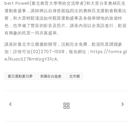
bert Powell(臺北教育大學學術交流學者)和大眾分享奧林匹克
運動會盛事，講師將以自身曾親臨四次的奧林匹克運動會觀看比
賽，和大眾輕鬆漫談如何觀賞運動盛事及各個舉辦地的旅遊特
色，也準備了豐富的影音及照片。講座內容以全英語進行，歡迎
有興趣的民眾一同共襄盛舉。
講座於臺北市立圖書館辦理，活動完全免費，歡迎民眾踴躍參
加﹗詳情可洽(02)2707-1008，報名網址：https://forms.gl
e/RuacSZ7RmKogY31cA。
夏日運動夏日夢
美國在台協會
北市圖