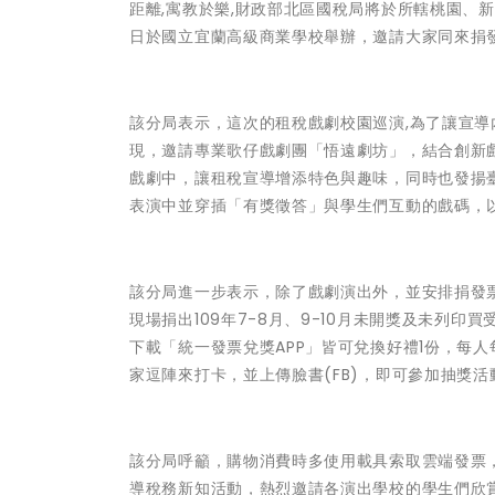
距離,寓教於樂,財政部北區國稅局將於所轄桃園、新北
日於國立宜蘭高級商業學校舉辦，邀請大家同來捐
該分局表示，這次的租稅戲劇校園巡演,為了讓宣
現，邀請專業歌仔戲劇團「悟遠劇坊」，結合創新
戲劇中，讓租稅宣導增添特色與趣味，同時也發揚
表演中並穿插「有獎徵答」與學生們互動的戲碼，
該分局進一步表示，除了戲劇演出外，並安排捐發票
現場捐出109年7-8月、9-10月未開獎及未列
下載「統一發票兌獎APP」皆可兌換好禮1份，每
家逗陣來打卡，並上傳臉書(FB)，即可參加抽獎
該分局呼籲，購物消費時多使用載具索取雲端發票
導稅務新知活動，熱烈邀請各演出學校的學生們欣