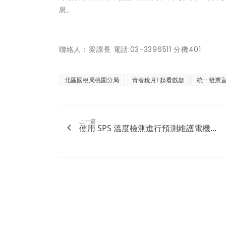
息。
聯絡人：梁課長 電話:03-3396511 分機401
北區國稅局桃園分局
青春稅月E起看戲趣
統一發票
上一篇
使用 SPS 溫度檢測進行預測維護電機...