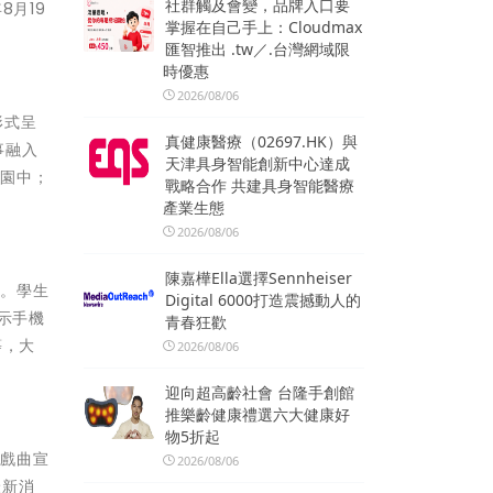
社群觸及會變，品牌入口要
8月19
掌握在自己手上：Cloudmax
匯智推出 .tw／.台灣網域限
時優惠
2026/08/06
形式呈
真健康醫療（02697.HK）與
事融入
天津具身智能創新中心達成
校園中；
戰略合作 共建具身智能醫療
產業生態
2026/08/06
陳嘉樺Ella選擇Sennheiser
動。學生
Digital 6000打造震撼動人的
出示手機
青春狂歡
等，大
2026/08/06
迎向超高齡社會 台隆手創館
推樂齡健康禮選六大健康好
物5折起
稅戲曲宣
2026/08/06
最新消