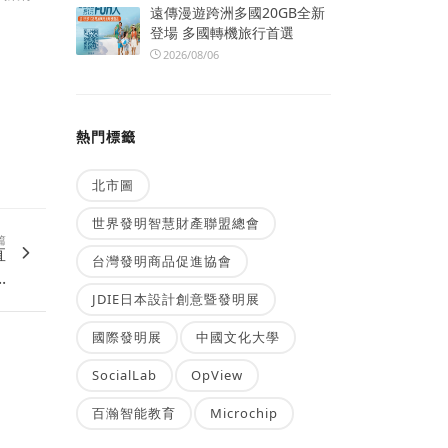
遠傳漫遊跨洲多國20GB全新
登場 多國轉機旅行首選
2026/08/06
熱門標籤
北市圖
世界發明智慧財產聯盟總會
篇
直
台灣發明商品促進協會
.
JDIE日本設計創意暨發明展
國際發明展
中國文化大學
SocialLab
OpView
百瀚智能教育
Microchip