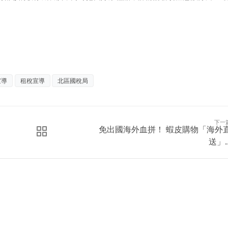
宣導
租稅宣導
北區國稅局
下一
免出國海外血拼！ 蝦皮購物「海外
送」..