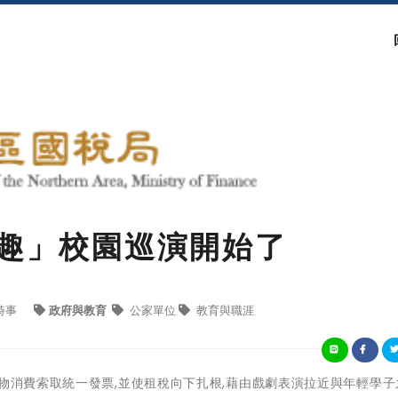
戲趣」校園巡演開始了
時事
政府與教育
公家單位
教育與職涯
購物消費索取統一發票,並使租稅向下扎根,藉由戲劇表演拉近與年輕學子