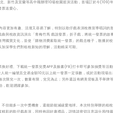
、新竹及宜蘭等高中職辦理10場校園巡演活動，首場訂於今(109)年
發票送愛心。
導內容更加有趣、活潑又容易了解，特別以歌仔戲表演稅務宣導唱詞的
戲曲與稅政資訊演出「青梅竹馬 戲說發票」折子戲，將統一發票的故
臺灣國寶文化，並使「購物消費索取統一發票」的觀念種子，散播於
以加深學生們對租稅新知的理解，活動精采可期。
換好禮、下載統一發票兌獎APP及臉書(FB)打卡即可參加抽獎等活
印買受人統一編號且交易金額10元以上統一發票一定張數，或於活動現場
人每次限兌一次，數量有限，兌完為止；另外還設有網美背板及手舉牌
活動，歡迎踴躍參加。
，不但能多一次中獎機會，還能節能減碳愛地球。本次特別舉辦的租
賞精彩的歌仔戲表演，同時抱回好康禮品，詳情請密切注意該分局FB