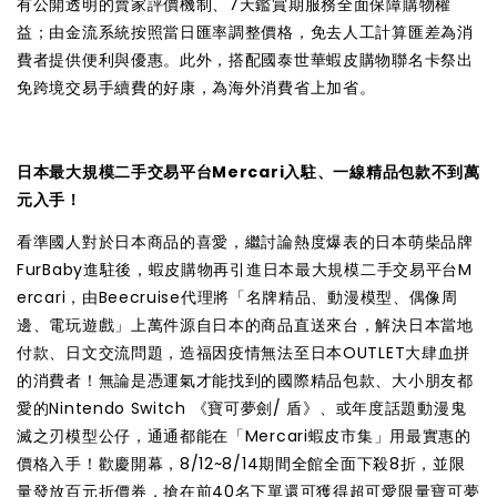
有公開透明的賣家評價機制、7天鑑賞期服務全面保障購物權
益；由金流系統按照當日匯率調整價格，免去人工計算匯差為消
費者提供便利與優惠。此外，搭配國泰世華蝦皮購物聯名卡祭出
免跨境交易手續費的好康，為海外消費省上加省。
日本最大規模二手交易平台Mercari入駐、一線精品包款不到萬
元入手！
看準國人對於日本商品的喜愛，繼討論熱度爆表的日本萌柴品牌
FurBaby進駐後，蝦皮購物再引進日本最大規模二手交易平台M
ercari，由Beecruise代理將「名牌精品、動漫模型、偶像周
邊、電玩遊戲」上萬件源自日本的商品直送來台，解決日本當地
付款、日文交流問題，造福因疫情無法至日本OUTLET大肆血拼
的消費者！無論是憑運氣才能找到的國際精品包款、大小朋友都
愛的Nintendo Switch 《寶可夢劍/ 盾》、或年度話題動漫鬼
滅之刃模型公仔，通通都能在「Mercari蝦皮市集」用最實惠的
價格入手！歡慶開幕，8/12~8/14期間全館全面下殺8折，並限
量發放百元折價券，搶在前40名下單還可獲得超可愛限量寶可夢