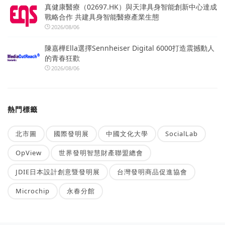
真健康醫療（02697.HK）與天津具身智能創新中心達成
戰略合作 共建具身智能醫療產業生態
2026/08/06
陳嘉樺Ella選擇Sennheiser Digital 6000打造震撼動人
的青春狂歡
2026/08/06
熱門標籤
北市圖
國際發明展
中國文化大學
SocialLab
OpView
世界發明智慧財產聯盟總會
JDIE日本設計創意暨發明展
台灣發明商品促進協會
Microchip
永春分館