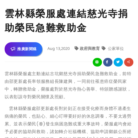
雲林縣榮服處連結慈光寺捐
助榮民急難救助金
Aug 13,2020
政府與教育
公家單位
推廣新聞稿
雲林縣榮服處主動連結古坑鄉慈光寺捐助榮民急難救助金，前特
由邵更新處長率領服務組長陳建興，一同前往罹患癌症榮民家
中，轉贈救助金，榮服處對於慈光寺熱心善舉、特頒贈感謝狀，
以表彰該寺對榮民關懷及照顧。
雲林縣榮服處邵更新處長對於刻正在接受化療而身體不適產生
病痛的榮民，也貼心、細心叮嚀要好好的休息調養，不要太過勞
累。並表示榮民(眷)發生病困急難或重大事故時，榮服處均會給
予必要的協助與救助，諸如轉介社福機構、協助申請鄉鎮公所經