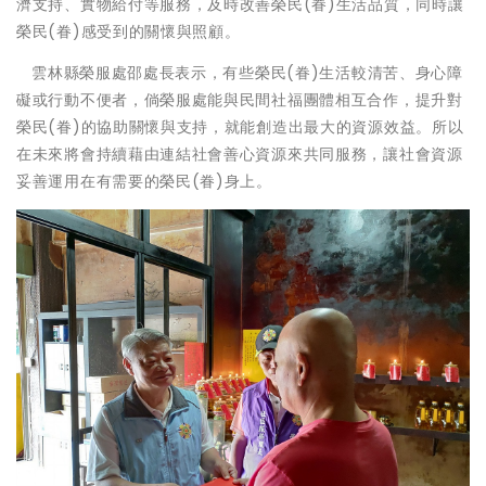
濟支持、實物給付等服務，及時改善榮民(眷)生活品質，同時讓
榮民(眷)感受到的關懷與照顧。
雲林縣榮服處邵處長表示，有些榮民(眷)生活較清苦、身心障
礙或行動不便者，倘榮服處能與民間社福團體相互合作，提升對
榮民(眷)的協助關懷與支持，就能創造出最大的資源效益。所以
在未來將會持續藉由連結社會善心資源來共同服務，讓社會資源
妥善運用在有需要的榮民(眷)身上。