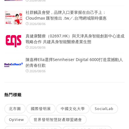
2026/08/06
社群觸及會變，品牌入口要掌握在自己手上：
Cloudmax 匯智推出 .tw／.台灣網域限時優惠
2026/08/06
真健康醫療（02697.HK）與天津具身智能創新中心達成
戰略合作 共建具身智能醫療產業生態
2026/08/06
陳嘉樺Ella選擇Sennheiser Digital 6000打造震撼動人
的青春狂歡
2026/08/06
熱門標籤
北市圖
國際發明展
中國文化大學
SocialLab
OpView
世界發明智慧財產聯盟總會