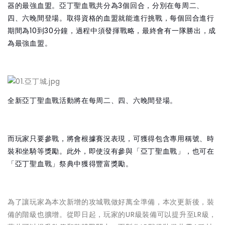
器的最強血盟。亞丁聖血戰共分為3個回合，分別在每周二、
四、六晚間登場。取得資格的血盟就能進行挑戰，每個回合進行
期間為10到30分鐘，過程中須發揮戰略，最終會有一隊勝出，成
為最強血盟。
全新亞丁聖血戰活動將在每周二、四、六晚間登場。
而玩家只要參戰，將會根據賽況表現，可獲得包含專用稱號、時
裝和坐騎等獎勵。此外，即使沒有參與「亞丁聖血戰」，也可在
「亞丁聖血戰」祭典中獲得豐富獎勵。
為了讓玩家為本次新增的攻城戰做好萬全準備，本次更新後，裝
備的階級也擴增。從即日起，玩家的UR級裝備可以提升至LR級，