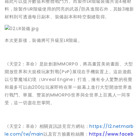
藉此可以提升數值和整體戰鬥力。而製作LR階級裝備共需4種材
料，除製作UR階級使用的閃亮的武器/防具進階石外，其餘3種新
材料則可透過每日副本、裝備副本和時空裂縫取得。
本次更新後，裝備將可升級至LR階級。
《天堂2：革命》是款創新MMORPG，將高畫質美術畫面、大型
開放世界和大規模玩家對戰(PvP)展現在手機裝置上。這款遊戲
以引擎魔域幻境（Unreal Engine）打造，擁有令人驚艷的視覺
和最多可以由200位玩家即時在單一銀幕上進行大型開放世界進
行戰鬥。華麗、豐富的MMORPG世界與全世界上百萬人一同享
受，這一切盡在您掌間。
《天堂2：革命》相關資訊請見官方網站：
https://l2.netmarb
le.com/tw/main
以及官方臉書粉絲團：
https://www.faceb