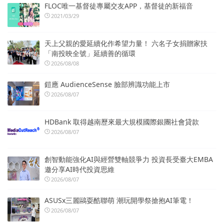
FLOC唯一基督徒專屬交友APP，基督徒的新福音
2021/03/29
天上父親的愛延續化作希望力量！ 六名子女捐贈家扶
「南投映全號」延續善的循環
2026/08/08
鎧應 AudienceSense 臉部辨識功能上市
2026/08/07
HDBank 取得越南歷來最大規模國際銀團社會貸款
2026/08/07
創智動能強化AI與經營雙軸競爭力 投資長受臺大EMBA
邀分享AI時代投資思維
2026/08/07
ASUSx三麗鷗耍酷聯萌 潮玩開學祭搶抱AI筆電！
2026/08/07