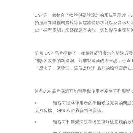
DSP是一個整合了軟體與硬體設計的系統單晶片（
拍攝與進階擴增實境等多媒體體驗功能以及音訊功
些「微型電腦」來搭配原有功能，例如影像處理和
雖然 DSP 晶片提供了一種相對經濟實惠的解決
到駭客攻擊的新漏洞。對非製造商的人來說，檢查 
「黑盒子」來管理，這便是DSP 晶片的脆弱面所在
這些DSP晶片漏洞可能對手機使用者產生下列影響
• 駭客可以將使用者的手機變成完美的間諜工
克風音檔、GPS 和位置資料等資訊。
• 駭客可利用漏洞讓手機呈現無法回應的狀態