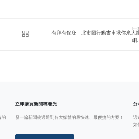
下一
有拜有保庇 北市圖行動書車揪你來大
峒..
立即購買新聞稿曝光
分
者的
發一篇新聞稿透通到各大媒體的最快速、最便捷的方案！
透
如