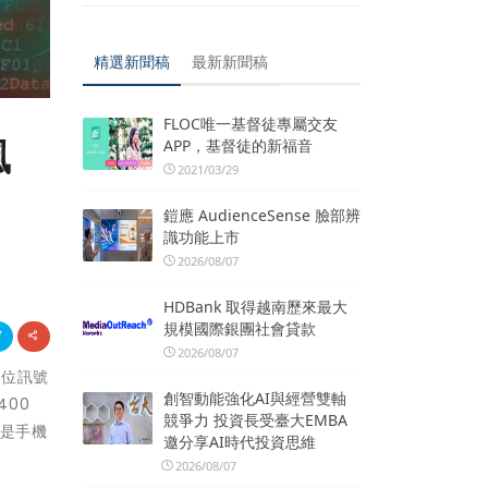
精選新聞稿
最新新聞稿
FLOC唯一基督徒專屬交友
風
APP，基督徒的新福音
2021/03/29
鎧應 AudienceSense 臉部辨
識功能上市
2026/08/07
HDBank 取得越南歷來最大
規模國際銀團社會貸款
2026/08/07
數位訊號
創智動能強化AI與經營雙軸
400
競爭力 投資長受臺大EMBA
，是手機
邀分享AI時代投資思維
2026/08/07