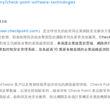
ny/check-point-software-technologies
Ltd.
www.checkpoint.com
）
是全球領先的政府與企業網路安全解決方
意軟體、勒索軟體與其他攻擊類型的攔截率領先業界其他廠商。
Check
對第五代網路攻擊的進階威脅防護，
來保護企業放置於雲端、網路與
觀的單點控制安全管理系統，並為超過 10 萬家各種規模的企業組織提供
oint Software 客戶以及整個情報界提供領先的網路威脅情報。Check Poi
網路攻擊數據，以便在防範駭客時，確保所有 Check Point 產品都享
究人員組成，能夠與其他安全廠商、執法機關及各個計算機安全應急機關