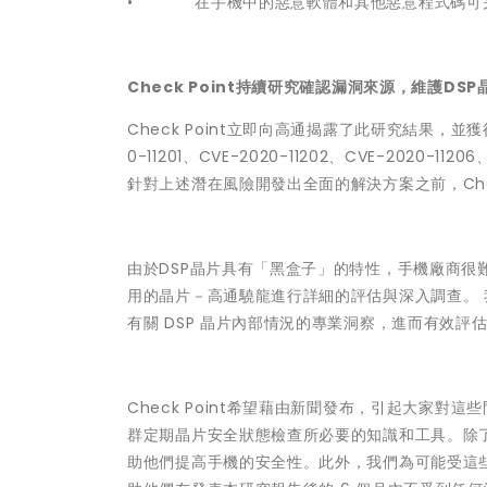
• 在手機中的惡意軟體和其他惡意程式碼可完
Check Point持續研究確認漏洞來源，維護DS
Check Point立即向高通揭露了此研究結果，
0-11201、CVE-2020-11202、CVE-2020-1120
針對上述潛在風險開發出全面的解決方案之前，Check
由於DSP晶片具有「黑盒子」的特性，手機廠商
用的晶片－高通驍龍進行詳細的評估與深入調查。
有關 DSP 晶片內部情況的專業洞察，進而有效
Check Point希望藉由新聞發布，引起大家對
群定期晶片安全狀態檢查所必要的知識和工具。除
助他們提高手機的安全性。此外，我們為可能受這些風