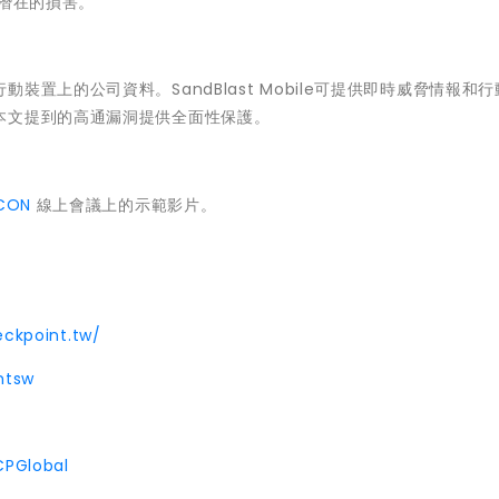
何潛在的損害。
動裝置上的公司資料。SandBlast Mobile可提供即時威脅情報和
本文提到的高通漏洞提供全面性保護。
CON
線上會議上的示範影片。
ckpoint.tw/
ntsw
CPGlobal