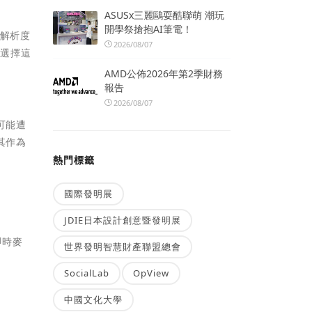
ASUSx三麗鷗耍酷聯萌 潮玩
開學祭搶抱AI筆電！
高解析度
2026/08/07
由選擇這
AMD公佈2026年第2季財務
報告
2026/08/07
可能遭
其作為
熱門標籤
國際發明展
JDIE日本設計創意暨發明展
即時麥
世界發明智慧財產聯盟總會
SocialLab
OpView
中國文化大學