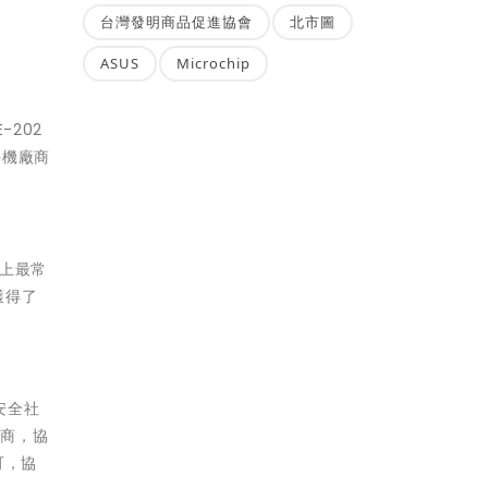
台灣發明商品促進協會
北市圖
ASUS
Microchip
-202
。在手機廠商
上最常
獲得了
安全社
廠商，協
可，協