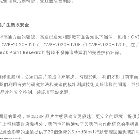
全隱藏活動軌跡，並且無法被刪除。
P晶片生態系安全
並獲得高通方面的確認。高通已通知相關廠商並告知以下漏洞，包括：CVE
6、CVE-2020-11207、CVE-2020-11208 和 CVE-2020-11209
 Point Research 暫時不發佈這些漏洞的完整技術細節。
很難修復漏洞，必須由晶片製造商來解決。有鑑於此，我們才對目前市面
 我們利用有效的研究方法和先進的模糊測試技術克服這樣的問題，並
評估晶片的安全控制、確認其弱點來源。
這些問題的重視，並為DSP 晶片生態系建立更優越、更安全的環境，提供
了上報相關政府機構外，我們也即時通知了與我們合作此研究的手機
險影響的企業提供了20個免費的SandBlast行動管理設備免費許