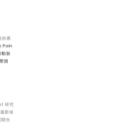
案供應
 Poin
行動裝
防禦措
nt 研究
有最新保
展開合