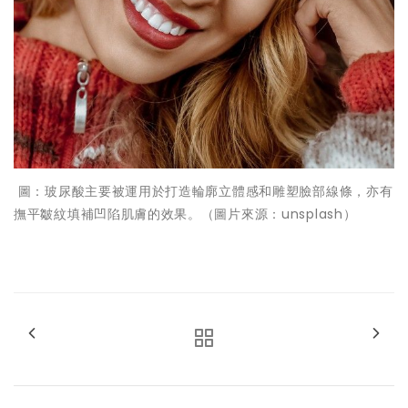
圖：玻尿酸主要被運用於打造輪廓立體感和雕塑臉部線條，亦有
撫平皺紋填補凹陷肌膚的效果。（圖片來源：unsplash）