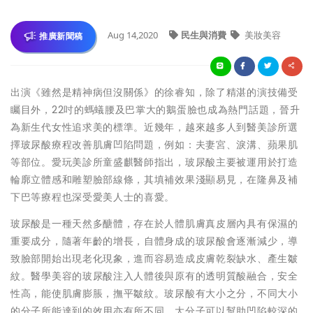
Aug 14,2020
民生與消費
美妝美容
推廣新聞稿
出演《雖然是精神病但沒關係》的徐睿知，除了精湛的演技備受
矚目外，22吋的螞蟻腰及巴掌大的鵝蛋臉也成為熱門話題，晉升
為新生代女性追求美的標準。近幾年，越來越多人到醫美診所選
擇玻尿酸療程改善肌膚凹陷問題，例如：夫妻宮、淚溝、蘋果肌
等部位。愛玩美診所童盛麒醫師指出，玻尿酸主要被運用於打造
輪廓立體感和雕塑臉部線條，其填補效果淺顯易見，在隆鼻及補
下巴等療程也深受愛美人士的喜愛。
玻尿酸是一種天然多醣體，存在於人體肌膚真皮層內具有保濕的
重要成分，隨著年齡的增長，自體身成的玻尿酸會逐漸減少，導
致臉部開始出現老化現象，進而容易造成皮膚乾裂缺水、產生皺
紋。醫學美容的玻尿酸注入人體後與原有的透明質酸融合，安全
性高，能使肌膚膨脹，撫平皺紋。玻尿酸有大小之分，不同大小
的分子所能達到的效用亦有所不同，大分子可以幫助凹陷較深的