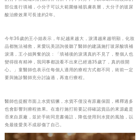
部位進行填補，小分子可以大範圍修補肌膚表層，大分子的玻尿
酸治療效果可長達約2年。
今年36歲的王小姐表示，年紀越來越大，淚溝越來越明顯，化妝
品都無法補救，來愛玩美諮詢後聽了醫師的建議施打玻尿酸填補
淚溝，王小姐興奮的說：「填補後的淚溝真的不見了，整個人也
變得很有精神，我同事都說看不出來已經過35歲了，真的很開
心。」童醫師也表示任每個人適用的療程方式都不同，術前一定
要與施診醫師充分討論過，再進行療程。
醫師也提醒市面上水貨猖獗，水貨不僅沒有原廠保固，稀釋過多
也會影響到療程效果。在進行施打前要記得確認貨品的來源處是
否來自原廠，並於手術同意書備註，降低使用到水貨的風險，以
免最後愛美不成卻傷了自己。