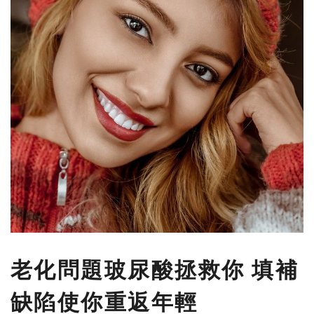
老化問題玻尿酸拯救你 填補
缺陷使你重返年輕