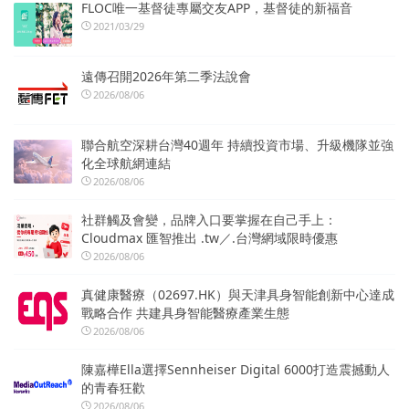
FLOC唯一基督徒專屬交友APP，基督徒的新福音
2021/03/29
遠傳召開2026年第二季法說會
2026/08/06
聯合航空深耕台灣40週年 持續投資市場、升級機隊並強
化全球航網連結
2026/08/06
社群觸及會變，品牌入口要掌握在自己手上：
Cloudmax 匯智推出 .tw／.台灣網域限時優惠
2026/08/06
真健康醫療（02697.HK）與天津具身智能創新中心達成
戰略合作 共建具身智能醫療產業生態
2026/08/06
陳嘉樺Ella選擇Sennheiser Digital 6000打造震撼動人
的青春狂歡
2026/08/06