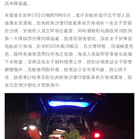
請本隊協處。
本案發生於昨(15)日晚間19時5分，塭仔安檢所塭仔北守望人員
接獲名眾通報，於肉粽角沙灘13號風車前方海域有一名女子受困
於沙洲，安檢所人員立即前往處置，同時通報彰化縣政府消防局
第一大隊線西分隊到場協處，抵達現場後發現，該名女子於事故
地點前方海域，距岸約50米載浮載沉，且大聲呼救，現場極度危
急，隨時有被海流帶往外海之危險，海巡人員旋即穿著救生裝備
下水救援，並將該名女子順利拖帶上岸，經初步檢查該女子除雙
腳擦傷外，其餘無明顯外傷，經查該少女年僅15歲，因心情不
佳，故搭乘計程車至彰化肉粽角沙灘13號風車前方海域看海，因
未注意潮汐變化才受困海中。