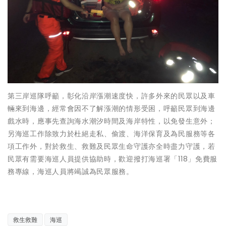
第三岸巡隊呼籲，彰化沿岸漲潮速度快，許多外來的民眾以及車
輛來到海邊，經常會因不了解漲潮的情形受困，呼籲民眾到海邊
戲水時，應事先查詢海水潮汐時間及海岸特性，以免發生意外；
另海巡工作除致力於杜絕走私、偷渡、海洋保育及為民服務等各
項工作外，對於救生、救難及民眾生命守護亦全時盡力守護，若
民眾有需要海巡人員提供協助時，歡迎撥打海巡署「118」免費服
務專線，海巡人員將竭誠為民眾服務。
救生救難
海巡