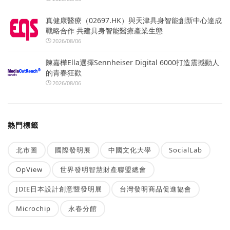
真健康醫療（02697.HK）與天津具身智能創新中心達成
戰略合作 共建具身智能醫療產業生態
2026/08/06
陳嘉樺Ella選擇Sennheiser Digital 6000打造震撼動人
的青春狂歡
2026/08/06
熱門標籤
北市圖
國際發明展
中國文化大學
SocialLab
OpView
世界發明智慧財產聯盟總會
JDIE日本設計創意暨發明展
台灣發明商品促進協會
Microchip
永春分館