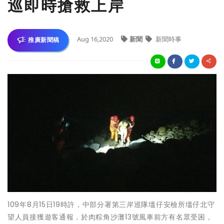
巡即時搶救上岸
Aug 16,2020
新聞
新聞時事
推廣新聞稿
109年8月15日19時許，中部分署第三岸巡隊塭仔安檢所塭仔北守
望人員接獲遊客通報，於肉粽角沙灘13號風車前方有名眾受困，