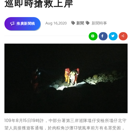
巡即時搶救上岸
Aug 16,2020
新聞
新聞時事
推廣新聞稿
109年8月15日19時許，中部分署第三岸巡隊塭仔安檢所塭仔北守
望人員接獲遊客通報，於肉粽角沙灘13號風車前方有名眾受困，