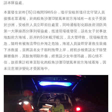
請本隊協處。
本案發生於昨(15)日晚間19時5分，塭仔安檢所塭仔北守望人員
接獲名眾通報，於肉粽角沙灘13號風車前方海域有一名女子受困
於沙洲，安檢所人員立即前往處置，同時通報彰化縣政府消防局
第一大隊線西分隊到場協處，抵達現場後發現，該名女子於事故
地點前方海域，距岸約50米載浮載沉，且大聲呼救，現場極度危
急，隨時有被海流帶往外海之危險，海巡人員旋即穿著救生裝備
下水救援，並將該名女子順利拖帶上岸，經初步檢查該女子除雙
腳擦傷外，其餘無明顯外傷，經查該少女年僅15歲，因心情不
佳，故搭乘計程車至彰化肉粽角沙灘13號風車前方海域看海，因
未注意潮汐變化才受困海中。