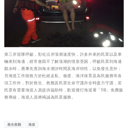
第三岸巡隊呼籲，彰化沿岸漲潮速度快，許多外來的民眾以及車
輛來到海邊，經常會因不了解漲潮的情形受困，呼籲民眾到海邊
戲水時，應事先查詢海水潮汐時間及海岸特性，以免發生意外；
另海巡工作除致力於杜絕走私、偷渡、海洋保育及為民服務等各
項工作外，對於救生、救難及民眾生命守護亦全時盡力守護，若
民眾有需要海巡人員提供協助時，歡迎撥打海巡署「118」免費服
務專線，海巡人員將竭誠為民眾服務。
救生救難
海巡