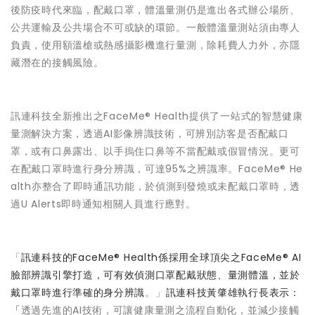
後防疫時代來臨，配戴口罩，體溫量測仍是進出各式辦公場所、
公共運輸及公共場合不可或缺的環節。一般體溫量測站須由專人
負責，使用額溫槍或熱感攝影機進行量測，除耗費人力外，亦隱
藏潛在的接觸風險。
訊連科技全新推出之FaceMe® Health提供了一站式的智慧健康
量測解決方案，透過AI影像辨識技術，可辨別訪客是否配戴口
罩，或有口鼻露出、以手摀住口鼻等不當配戴或假冒情況。更可
在配戴口罩時進行身分辨識，可達95%之辨識率。FaceMe® He
alth亦整合了即時通訊功能，於偵測到發燒或未配戴口罩時，透
過U Alerts即時通知相關人員進行應對。
「
訊連科技的FaceMe® Health係採用全球頂尖之FaceMe® AI
臉部辨識引擎打造，可有效偵測口罩配戴狀態、量測體溫，並於
戴口罩時進行準確的身分辨識
。」
訊連科技黃肇雄執行長表示：
「
透過先進的AI技術，可讓健康量測之流程自動化，並減少接觸