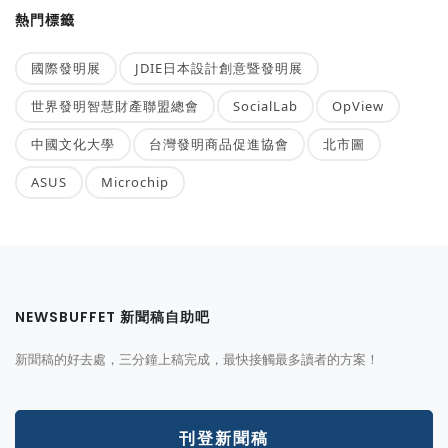
熱門標籤
國際發明展
JDIE日本設計創意暨發明展
世界發明智慧財產聯盟總會
SocialLab
OpView
中國文化大學
台灣發明商品促進協會
北市圖
ASUS
Microchip
NEWSBUFFET 新聞稿自助吧
新聞稿的好去處，三分鐘上稿完成，最快接觸最多讀者的方案！
刊登新聞稿