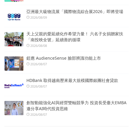
亞洲最大級物流展「國際物流綜合展2026」即將登場
2026/08/09
天上父親的愛延續化作希望力量！ 六名子女捐贈家扶
「南投映全號」延續善的循環
2026/08/08
鎧應 AudienceSense 臉部辨識功能上市
2026/08/07
HDBank 取得越南歷來最大規模國際銀團社會貸款
2026/08/07
創智動能強化AI與經營雙軸競爭力 投資長受臺大EMBA
邀分享AI時代投資思維
2026/08/07