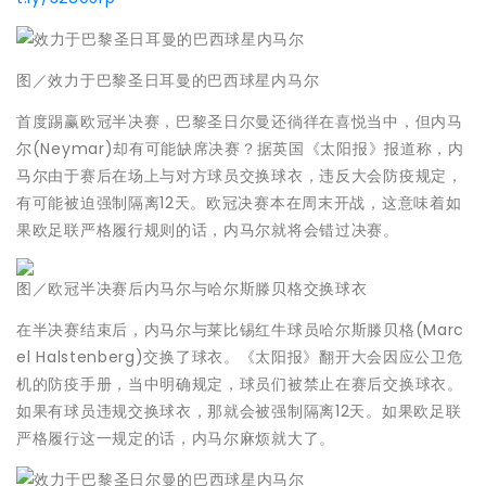
图／效力于巴黎圣日耳曼的巴西球星内马尔
首度踢赢欧冠半决赛，巴黎圣日尔曼还徜徉在喜悦当中，但内马
尔(Neymar)却有可能缺席决赛？据英国《太阳报》报道称，内
马尔由于赛后在场上与对方球员交换球衣，违反大会防疫规定，
有可能被迫强制隔离12天。欧冠决赛本在周末开战，这意味着如
果欧足联严格履行规则的话，内马尔就将会错过决赛。
图／欧冠半决赛后内马尔与哈尔斯滕贝格交换球衣
在半决赛结束后，内马尔与莱比锡红牛球员哈尔斯滕贝格(Marc
el Halstenberg)交换了球衣。《太阳报》翻开大会因应公卫危
机的防疫手册，当中明确规定，球员们被禁止在赛后交换球衣。
如果有球员违规交换球衣，那就会被强制隔离12天。如果欧足联
严格履行这一规定的话，内马尔麻烦就大了。