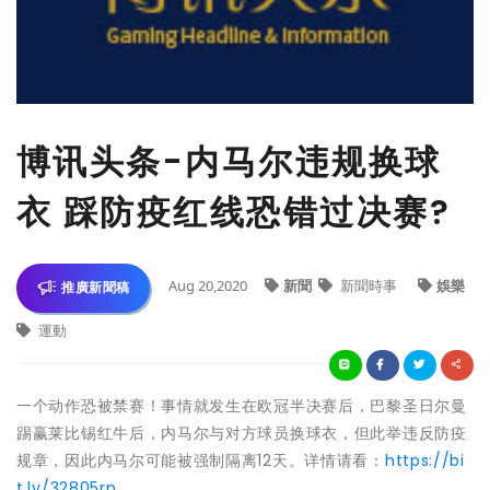
博讯头条-内马尔违规换球
衣 踩防疫红线恐错过决赛?
Aug 20,2020
新聞
新聞時事
娛樂
推廣新聞稿
運動
一个动作恐被禁赛！事情就发生在欧冠半决赛后，巴黎圣日尔曼
踢赢莱比锡红牛后，内马尔与对方球员换球衣，但此举违反防疫
规章，因此内马尔可能被强制隔离12天。详情请看：
https://bi
t.ly/32805rp