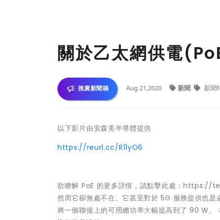
關於乙太網供電(PoE)
Aug 21,2020
新聞
新聞
推廣新聞稿
以下影片由安森美半導體提供
https://reurl.cc/R11yO6
欲瞭解 PoE 的更多詳情，請點擊此處：https://
然而它卻無處不在。它甚至對於 5G 服務提供也
將一個聯接上的可用總功率大幅提高到了 90 W。