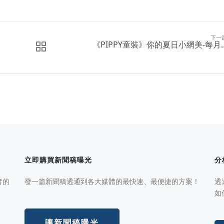
下一
《PIPPY童裝》你的夏日小網美-每月..
立即購買新聞稿曝光
分
者的
發一篇新聞稿透通到各大媒體的最快速、最便捷的方案！
透
如
讓新聞稿曝光