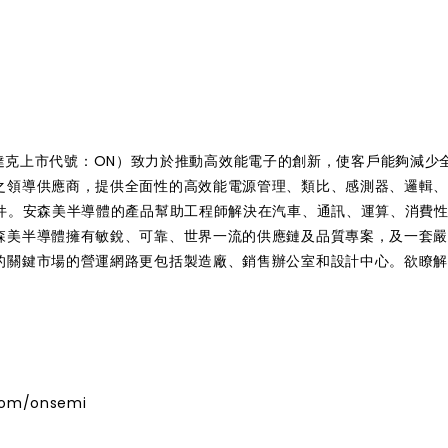
國納斯達克上市代號：ON）致力於推動高效能電子的創新，使客戶能夠減少
之領導供應商，提供全面性的高效能電源管理、類比、感測器、邏輯
元件。安森美半導體的產品幫助工程師解決在汽車、通訊、運算、消費
森美半導體擁有敏銳、可靠、世界一流的供應鏈及品質專案，及一套
的關鍵市場的營運網路更包括製造廠、銷售辦公室和設計中心。欲瞭
om/onsemi