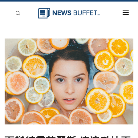
回到首頁
新聞稿分類
登入
刊登