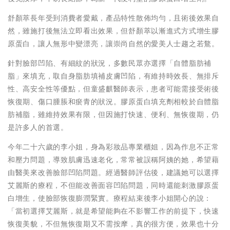
舒顏萃長年受到消費者愛戴，產品特性散佈均勻，且術後效果自
然，雖施打後無法立即看出效果，但舒顏萃以漸進式方式增生膠
原蛋白，讓人無形中變漂亮，讓崇尚自然的愛美人士趨之若鶩。
針對臉部凹陷、有細紋的狀況，多數民眾亦選擇「自體脂肪補
脂」來填充，取自身脂肪填補皮膚凹陷，有維持時效長、無排斥
性、高安全性等優點，但童盛麒醫師表示，患者可能需接受術後
恢復期、傷口腫脹和瘀青的狀況。膠原蛋白填充劑相較於自體脂
肪補脂，雖維持效果有限，但因施打快速、便利、無恢復期，仍
是許多人的首選。
今年二十六歲的李小姐，身為彩妝品專業櫃姐，因為作息不正常
和壓力問題，導致肌膚迅速老化，常常被誤稱阿姨的她，希望藉
由醫美來改善臉部凹陷問題。經過醫師評估後，建議她可以選擇
艾麗斯的療程，不但能改善面容凹陷問題，同時還能刺激膠原蛋
白增生，使臉部恢復膨潤緊實。療程結束後李小姐開心的說：
「當初選擇艾麗斯，就是希望能夠在不影響工作的前提下，快速
恢復美貌，不但無恢復期又不需按摩，真的很方便，效果也十分