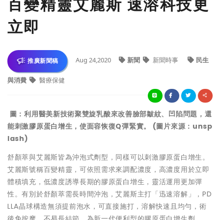
百變精靈艾麗斯 速溶科技更
立即
Aug 24,2020
新聞
新聞時事
民生
推廣新聞稿
與消費
醫療保健
圖：利用醫美新技術聚雙旋乳酸來改善臉部皺紋、凹陷問題，還
能刺激膠原蛋白增生，使面容恢復Q彈緊實。 (圖片來源：unsp
lash)
舒顏萃與艾麗斯皆為沖泡式劑型，同樣可以刺激膠原蛋白增生。
艾麗斯號稱百變精靈，可依照需求來調配濃度，高濃度用於立即
體積填充，低濃度誘導長期的膠原蛋白增生，靈活運用更加彈
性。有別於舒顏萃需長時間沖泡，艾麗斯主打「迅速溶解」，PD
LLA晶球構造無須提前泡水，可直接施打，溶解快速且均勻，術
後免按摩，不易長結節，為新一代便利型的膠原蛋白增生劑。