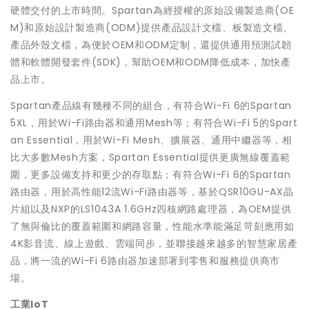
硬體交付的上市時間。Spartan為經授權的原始設備製造商(OE
M)和原始設計製造商(ODM)提供產品設計文檔、板製造文檔、
產品外殼文檔，為便於OEM和ODM定制，還提供通用預測試韌
體和軟體開發套件(SDK)，幫助OEM和ODM降低成本，加快產
品上市。
Spartan產品線有幾種不同的組合，有符合Wi-Fi 6的Spartan
5XL，用於Wi-Fi路由器和通用Mesh等；有符合Wi-Fi 5的Spart
an Essential，用於Wi-Fi Mesh、擴展器、通用中繼器等，相
比大多數Mesh方案，Spartan Essential提供更廣無線覆蓋範
圍，更多設備支持和更少的存取點；有符合Wi-Fi 6的Spartan
路由器，用於高性能12流Wi-Fi路由器等，基於QSR10GU-AX晶
片組以及NXP的LS1043A 1.6GHz四核網路處理器，為OEM提供
了無與倫比的覆蓋範圍和網路容量，性能水準能滿足苛刻應用如
4K影音流、線上遊戲、雲端同步，並聯接越來越多的智慧家居產
品，將一流的Wi-Fi 6路由器加速部署到零售和服務提供商市
場。
工業IoT