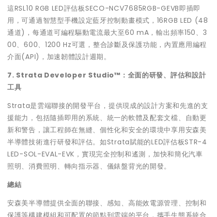
這RSL10 RGB LED評估板SECO-NCV7685RGB-GEVB即插即
用，可通過智慧型手機設定藍牙控制動畫模式，16RGB LED (48
通道)，每通道可編程驅動電流最大至60 mA，輸出頻率150、3
00、600、1200 Hz可選，整合診斷及保護功能，內置應用編程
介面(API)，加速韌體設計週期。
7. Strata Developer Studio™：全面的研發、評估和設計
工具
Strata是雲端聯接的開發平台，提供現成的設計方案和先進的支
援能力，包括隨插即用的系統、統一的軟體及配套文檔、自動更
新和警告，讓工程師在無縫、個性化和安全的環境中享用安森美
半導體技術進行研發和評估。如Strata賦能的LED評估板STR-4
LED-SOL-EVAL-EVK，實現完全控制和遙測，加快和簡化汽車
照明、消費照明、轉向指示器、儀錶盤背光的開發。
總結
安森美半導體提供全面的聯接、感知、高能效電源管理、控制和
保護等構建模組和可配置的節點到雲端的平台，攜手生態系統合