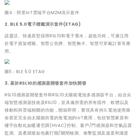
圖4：阿里IoT雲端平台M2M演示套件
2. BLE 5.0電子標籤演示套件(ETAG)
該靈活、快速原型採用RSL10和電子墨水，超低功耗，可廣泛用
於電子貨架標籤、智慧公告牌、智慧胸卡、智慧可穿戴計算等應
用。
圖5：BLE 5.0 ETAG
3. 基於RSL10的感測器開發套件加快開發
RSL10感測器開發套件和RSL10太陽能電池多感測器平台，結合尖
端智慧感測器技術及RSL10，並具備所需的所有固件、軟體以及
移動和與雲端相關的功能，開箱即用，實現具有持久電池使用壽
命甚至完全由太陽能供電的免電池的IoT應用，包括智慧家居和
樓宇自動化如暖通空調(HVAC)控制、窗戶/門感測器和空氣品質
監測、資產跟蹤如包裹打開/關閉檢測、衝擊監測及溫度和濕度