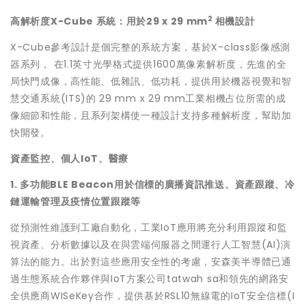
2
高解析度X-Cube 系統：用於29 x 29 mm
相機設計
X-Cube參考設計是個完整的系統方案，基於X-class影像感測
器系列， 在1.1英寸光學格式提供1600萬像素解析度，先進的全
局快門成像，高性能、低雜訊、低功耗，提供用於機器視覺和智
慧交通系統(ITS)的 29 mm x 29 mm工業相機占位所需的成
像細節和性能，且系列架構使一種設計支持多種解析度，幫助加
快開發。
資產監控、個人IoT、醫療
1. 多功能BLE Beacon用於信標的廣播資訊推送、資產跟蹤、冷
鏈運輸管理及疫情位置跟蹤等
從預測性維護到工廠自動化，工業IoT應用將充分利用跟蹤和監
視資產、分析數據以及在與雲端伺服器之間運行人工智慧(AI)演
算法的能力。出於對這些應用安全性的考慮，安森美半導體已通
過生態系統合作夥伴與IoT方案公司tatwah sa和領先的網路安
全供應商WISeKey合作，提供基於RSL10無線電的IoT安全信標(I