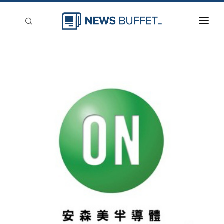
回到首頁
新聞稿分類
登入
刊登