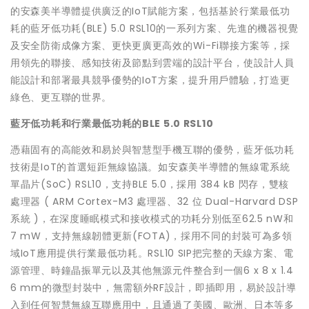
的安森美半導體提供廣泛的IoT賦能方案，包括基於行業最低功
耗的藍牙低功耗(BLE) 5.0 RSL10的一系列方案、先進的機器視覺
及安全防衛成像方案、更快更廣更高效的Wi-Fi聯接方案等，採
用領先的聯接、感知技術及節點到雲端的設計平台，使設計人員
能設計和部署最具競爭優勢的IoT方案，提升用戶體驗，打造更
綠色、更互聯的世界。
藍牙低功耗和行業最低功耗的BLE 5.0 RSL10
憑藉固有的高能效和易於與智慧型手機互聯的優勢，藍牙低功耗
技術是IoT的首選短距無線協議。如安森美半導體的無線電系統
單晶片(SoC) RSL10，支持BLE 5.0，採用 384 kB 閃存，雙核
處理器 ( ARM Cortex-M3 處理器、32 位 Dual-Harvard DSP
系統 )，在深度睡眠模式和接收模式的功耗分別低至62.5 nW和
7 mW，支持無線韌體更新(FOTA)，採用不同的封裝可為多領
域IoT應用提供行業最低功耗。RSL10 SIP把完整的天線方案、電
源管理、時鐘晶振單元以及其他無源元件整合到一個6 x 8 x 1.4
6 mm的微型封裝中，無需額外RF設計，即插即用，易於設計導
入到任何智慧無線互聯應用中，且通過了美國、歐洲、日本等多