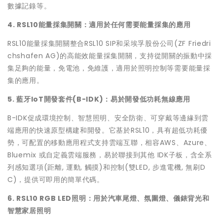
數據記錄等。
4. RSL10能量採集開關：適用於任何需要能量採集的應用
RSL10能量採集開關整合RSL10 SIP和采埃孚股份公司(ZF Friedri
chshafen AG)的高能效能量採集開關，支持從開關的振動中採
集足夠的能量，免電池，免維護，適用於照明控制等需要能量採
集的應用。
5. 藍牙IoT開發套件(B-IDK)：易於開發低功耗無線應用
B-IDK促成環境控制、智慧照明、安全防衛、可穿戴等邊緣到雲
端應用的快速原型構建和開發。它基於RSL10，具有超低功耗優
勢，可配置的移動應用程式支持雲端互聯，相容AWS、Azure、
Bluemix 或自定義雲端服務，易於聯接到其他 IDK子板，含全系
列感知選項(距離, 運動, 觸摸)和控制(雙LED, 步進電機, 無刷D
C)，提供可即用的簡單代碼。
6. RSL10 RGB LED照明：用於汽車尾燈、氛圍燈、儀錶背光和
智慧家居照明