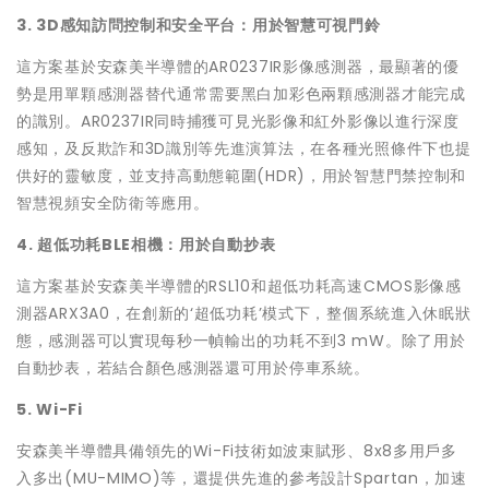
3. 3D感知訪問控制和安全平台：用於智慧可視門鈴
這方案基於安森美半導體的AR0237IR影像感測器，最顯著的優
勢是用單顆感測器替代通常需要黑白加彩色兩顆感測器才能完成
的識別。AR0237IR同時捕獲可見光影像和紅外影像以進行深度
感知，及反欺詐和3D識別等先進演算法，在各種光照條件下也提
供好的靈敏度，並支持高動態範圍(HDR)，用於智慧門禁控制和
智慧視頻安全防衛等應用。
4. 超低功耗BLE相機：用於自動抄表
這方案基於安森美半導體的RSL10和超低功耗高速CMOS影像感
測器ARX3A0，在創新的‘超低功耗’模式下，整個系統進入休眠狀
態，感測器可以實現每秒一幀輸出的功耗不到3 mW。除了用於
自動抄表，若結合顏色感測器還可用於停車系統。
5. Wi-Fi
安森美半導體具備領先的Wi-Fi技術如波束賦形、8x8多用戶多
入多出(MU-MIMO)等，還提供先進的參考設計Spartan，加速