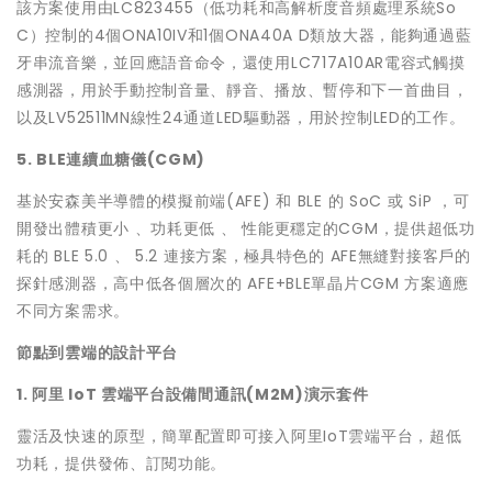
該方案使用由LC823455（低功耗和高解析度音頻處理系統So
C）控制的4個ONA10IV和1個ONA40A D類放大器，能夠通過藍
牙串流音樂，並回應語音命令，還使用LC717A10AR電容式觸摸
感測器，用於手動控制音量、靜音、播放、暫停和下一首曲目，
以及LV52511MN線性24通道LED驅動器，用於控制LED的工作。
5. BLE連續血糖儀(CGM)
基於安森美半導體的模擬前端(AFE) 和 BLE 的 SoC 或 SiP ，可
開發出體積更小 、功耗更低 、 性能更穩定的CGM，提供超低功
耗的 BLE 5.0 、 5.2 連接方案，極具特色的 AFE無縫對接客戶的
探針感測器，高中低各個層次的 AFE+BLE單晶片CGM 方案適應
不同方案需求。
節點到雲端的設計平台
1. 阿里 IoT 雲端平台設備間通訊(M2M)演示套件
靈活及快速的原型，簡單配置即可接入阿里IoT雲端平台，超低
功耗，提供發佈、訂閱功能。