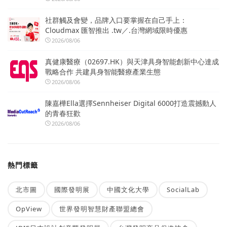
社群觸及會變，品牌入口要掌握在自己手上：
Cloudmax 匯智推出 .tw／.台灣網域限時優惠
2026/08/06
真健康醫療（02697.HK）與天津具身智能創新中心達成
戰略合作 共建具身智能醫療產業生態
2026/08/06
陳嘉樺Ella選擇Sennheiser Digital 6000打造震撼動人
的青春狂歡
2026/08/06
熱門標籤
北市圖
國際發明展
中國文化大學
SocialLab
OpView
世界發明智慧財產聯盟總會