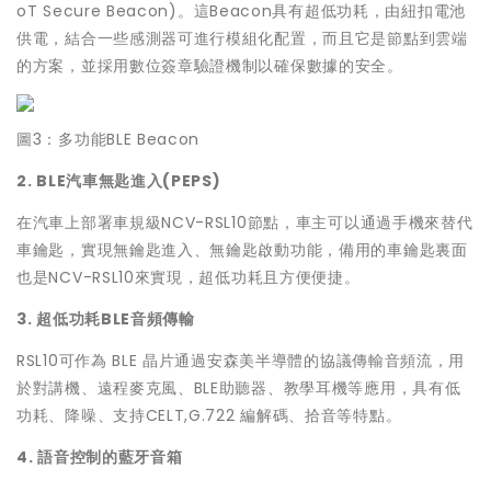
oT Secure Beacon)。這Beacon具有超低功耗，由紐扣電池
供電，結合一些感測器可進行模組化配置，而且它是節點到雲端
的方案，並採用數位簽章驗證機制以確保數據的安全。
圖3：多功能BLE Beacon
2. BLE汽車無匙進入(PEPS)
在汽車上部署車規級NCV-RSL10節點，車主可以通過手機來替代
車鑰匙，實現無鑰匙進入、無鑰匙啟動功能，備用的車鑰匙裏面
也是NCV-RSL10來實現，超低功耗且方便便捷。
3. 超低功耗BLE音頻傳輸
RSL10可作為 BLE 晶片通過安森美半導體的協議傳輸音頻流，用
於對講機、遠程麥克風、BLE助聽器、教學耳機等應用，具有低
功耗、降噪、支持CELT,G.722 編解碼、拾音等特點。
4. 語音控制的藍牙音箱