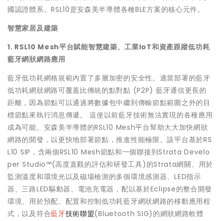
國認證體系。RSL10是安森美半導體各種BLE方案的核心元件。
智慧家居及建築
1. RSL10 Mesh平台賦能智慧建築、工業IoT和資產跟蹤低功耗
藍牙網狀網路應用
藍牙低功耗網格規範內置了多層加密的安全性。適當部署的藍牙
低功耗網狀網路可覆蓋比傳統的點對點 (P2P) 藍牙通信更長的
距離，因為節點可以通過將數據包中繼到傳輸節點範圍之外的目
標節點來執行消息傳遞。 這使以前藍牙技術無法實現的各種應用
成為可能。安森美半導體的RSL10 Mesh平台幫助大大加快網狀
網路的開發，以更快地部署節點，推進性能極限。該平台基於RS
L10 SIP，含兩個RSL10 Mesh節點和一個聯接到Strata Develo
per Studio™(高度直觀的評估和研發工具)的Strata網關、用於
監測溫度和環境光以及磁場檢測的多個環境感測器、LED指示
器、三路LED驅動器、電池充電器，配以基於Eclipse的整合開發
環境、用於預配、配置和控制低功耗藍牙網狀網路的移動應用程
式，以及符合
藍牙
技術聯盟
(Bluetooth SIG)的網狀網路軟體