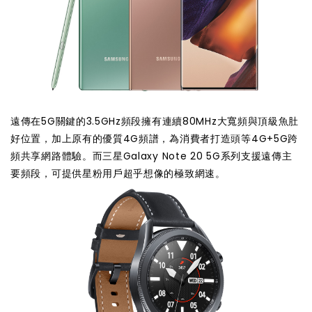
遠傳在5G關鍵的3.5GHz頻段擁有連續80MHz大寬頻與頂級魚肚
好位置，加上原有的優質4G頻譜，為消費者打造頭等4G+5G跨
頻共享網路體驗。而三星Galaxy Note 20 5G系列支援遠傳主
要頻段，可提供星粉用戶超乎想像的極致網速。