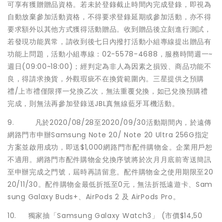
可享有獲贈贈品資格。若未於登錄截止時間內完成登錄，即視為
自動放棄參加活動資格，不得要求登錄延期或參加活動，亦不得
要求額外以其他方式獲得活動贈品。收到贈品後立刻進行測試，
若發現功能異常，請收到後七日內撥打活動小組專線提出贈品有
功能上問題，活動小組專線：02-5578-4688，服務時間週一~
週日(09:00~18:00)；經判定為非人為因素之損毀、商品功能不
良，得請求換貨，外觀瑕疵不在換貨範圍內。三星提供之預購
禮/上市禮僅限擇一兌換乙次，無法重覆兌換，如已兌換預購禮
完成，則無法再參加登錄送JBL真無線藍牙耳機活動。
9. 凡於2020/08/28至2020/09/30活動期間內，於遠傳
網路門市申辦Samsung Note 20/ Note 20 Ultra 256G指定
方案並啟用成功，即送$1,000網路門市配件購物金。企業用戶恕
不適用。網路門市配件購物金兌換序號將於次月月底前寄送簡訊
至申辦完成之門號，屆時再請留意。配件購物金之使用期限至20
20/11/30。配件購物金最低折抵至0元，無法折抵遠遊卡、Sam
sung Galaxy Buds+、AirPods 2 及 AirPods Pro。
10. 獨家抽「Samsung Galaxy Watch3」 (市價$14,50