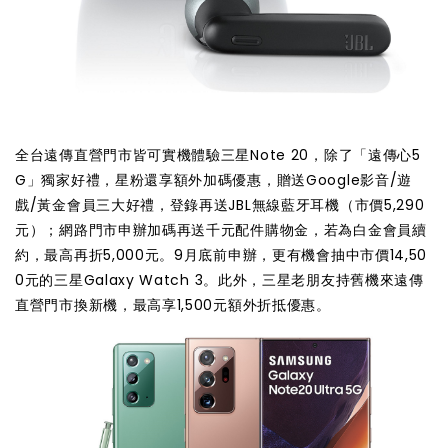
全台遠傳直營門市皆可實機體驗三星Note 20，除了「遠傳心5
G」獨家好禮，星粉還享額外加碼優惠，贈送Google影音/遊
戲/黃金會員三大好禮，登錄再送JBL無線藍牙耳機（市價5,290
元）；網路門市申辦加碼再送千元配件購物金，若為白金會員續
約，最高再折5,000元。9月底前申辦，更有機會抽中市價14,50
0元的三星Galaxy Watch 3。此外，三星老朋友持舊機來遠傳
直營門市換新機，最高享1,500元額外折抵優惠。