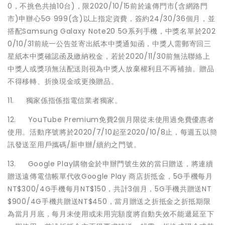
0，不挑色共抽10台)，限2020/10/15前於遠傳門市(含網路門
市)申辦心5G 999(含)以上指定資費，簽約24/30/36個月，並
搭配Samsung Galaxy Note20 5G系列手機，中獎名單於202
0/10/31前統一公告並寄出紙本中獎通知函，中獎人需郵寄回三
星紙本中獎確認函及繳納稅金，若於2020/11/30前無法聯絡上
中獎人或獎項無法配送則視為中獎人放棄權利且不再補抽。贈品
不得移轉、折換現金或更換贈品。
11. 獨家係指係指電信業者獨家。
12. YouTube Premium免費2個月限從未使用過免費優惠者
使用。活動序號將於2020/7/10起至2020/10/8止，每週五以簡
訊發送至用戶攜碼/新申辦/續約之門號。
13. Google Play購物金於申辦門號生效的當日贈送，將連續
贈送遠傳電信帳單代收Google Play 商店折抵金，5G手機每月
NT$300/4G手機每月NT$150，共計3個月，5G手機共贈送NT
$900/4G手機共贈送NT$450，當月贈送之折抵金之折抵期限
為當月月底，每月未使用或未用完額度將自動失效不能遞延至下