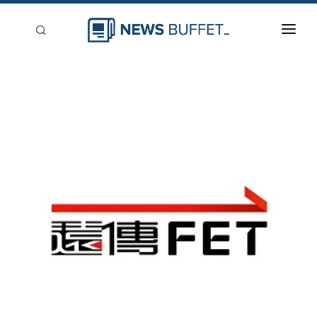
回到首頁
新聞稿分類
登入
刊登