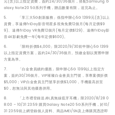
元(含)以上指定資費，簽約24/30/36個月，搭配Samsung G
alaxy Note20 5G系列手機，贈品數量有限，送完為止。
5. 「享三大5G創新服務」係指申辦心5G 1399元(含)以上
資費，享遠傳friDay影音明星多視角免費12個月(每月定價$9
9)、遠傳friDay VR免費12個月(每月定價$129)、遠傳friDay影
音4K影劇免費一年(每年定價$600)。
6. 「限時折價$4,000」限2020/9/30前申辦心5G 1399
以上指定資費方案，簽約24/30/36個月。預繳金額以實際申辦
方案為準。
7. 「白金會員續約優惠」限申辦心5G 1399以上指定方
案，簽約30/36個月。VIP璀璨白金會員主門號，享專案價折價
$5,000；VIP白金會員主門號享折價$3,000，手機最高折至
$0，恕無法與其他優惠併用。
8. 「上市禮登錄送JBL真無線藍牙耳機」限2020/8/28 0
8:00 – 10/31 23:59 購買Galaxy Note20 5G系列手機，於10/
31 23:59前上網登錄個人資料、商品IMEI/SN及上傳購買憑證即