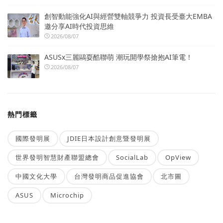
創智動能強化AI與經營雙軸競爭力 投資長受臺大EMBA
邀分享AI時代投資思維
2026/08/07
ASUSx三麗鷗耍酷聯萌 潮玩開學祭搶抱AI筆電！
2026/08/07
熱門標籤
國際發明展
JDIE日本設計創意暨發明展
世界發明智慧財產聯盟總會
SocialLab
OpView
中國文化大學
台灣發明商品促進協會
北市圖
ASUS
Microchip