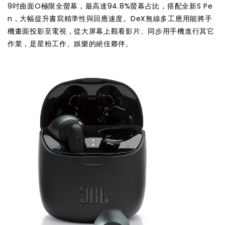
9吋曲面O極限全螢幕，最高達94.8%螢幕占比，搭配全新S Pe
n，大幅提升書寫精準性與回應速度。DeX無線多工應用能將手
機畫面投影至電視，從大屏幕上觀看影片、同步用手機進行其它
作業，是星粉工作、娛樂的絕佳夥伴。