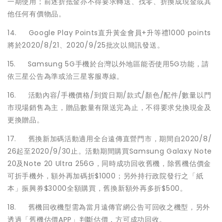
一期使用；前述折抵金亦不得要求轉送、找零、折換成現金或其
他任何有價物品。
14. Google Play Points直升黃金會員+升等禮1000 points
將於2020/8/21、2020/9/25批次以簡訊發送。
15. Samsung 5G手機於台灣以外地區能否使用5G功能，請
依三星公告為準或洽三星客服專線。
16. 活動內容/手機價格/到貨日期/款式/顏色/配件/數量以門
市現場銷售為主，贈品數量有限送完為止，不得要求兌換現金及
更換贈品。
17. 舊換新加碼活動適用全台遠傳直營門市，期間自2020/8/
26起至2020/9/30止。活動期間購買Samsung Galaxy Note
20及Note 20 Ultra 256G，同時成功回收舊機，除舊機估價金
可折手機外，額外再加碼折$1000；另外持行政院發行之「紙
本」振興券$3000全額購買，舊換新額外再多折$500。
18. 舊機回收機型需為當月遠傳官網公告可回收之機型，另外
透過「舊機估價APP」判斷估價，方可成功回收。