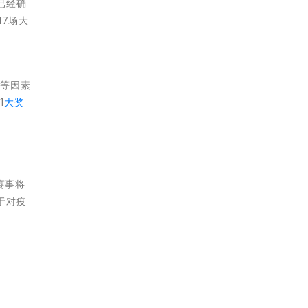
已经确
7场大
定等因素
1
大奖
赛事将
于对疫