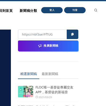
回到首頁
新聞稿分類
登入
刊登
推廣新聞稿
精選新聞稿
最新新聞稿
FLOC唯一基督徒專屬交友
APP，基督徒的新福音
2021/03/29