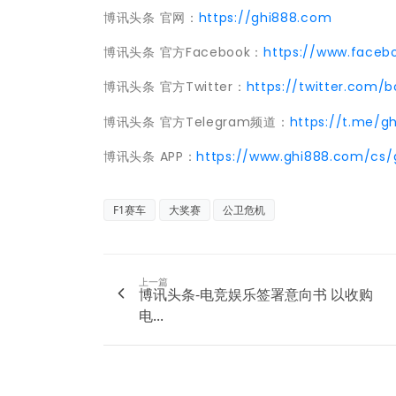
博讯头条 官网：
https://ghi888.com
博讯头条 官方Facebook：
https://www.faceb
博讯头条 官方Twitter：
https://twitter.com/
博讯头条 官方Telegram频道：
https://t.me/g
博讯头条 APP：
https://www.ghi888.com/cs/
F1赛车
大奖赛
公卫危机
上一篇
博讯头条-电竞娱乐签署意向书 以收购
电...