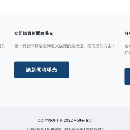
立即購買新聞稿曝光
分
者的
發一篇新聞稿透通到各大媒體的最快速、最便捷的方案！
透
如
讓新聞稿曝光
COPYRIGHT © 2022 Aotter Inc.
| 刊登政策
| 服務條款
| 隱私權政策
| 聯絡我們
|