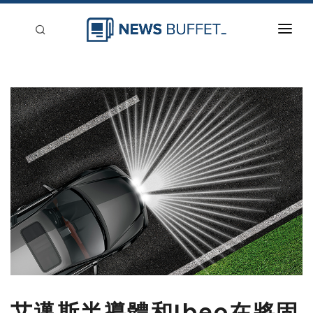
回到首頁
新聞稿分類
登入
刊登
艾邁斯半導體和Ibeo在將固