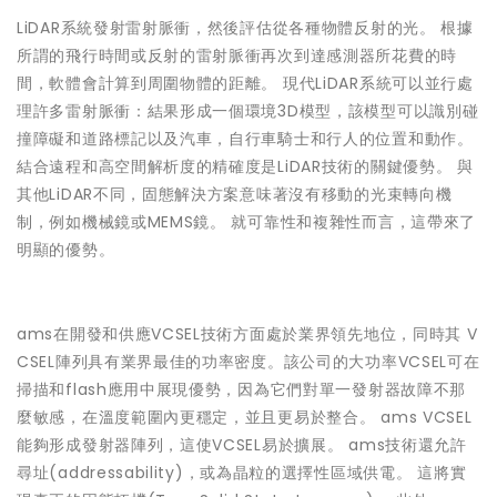
LiDAR系統發射雷射脈衝，然後評估從各種物體反射的光。 根據
所謂的飛行時間或反射的雷射脈衝再次到達感測器所花費的時
間，軟體會計算到周圍物體的距離。 現代LiDAR系統可以並行處
理許多雷射脈衝：結果形成一個環境3D模型，該模型可以識別碰
撞障礙和道路標記以及汽車，自行車騎士和行人的位置和動作。
結合遠程和高空間解析度的精確度是LiDAR技術的關鍵優勢。 與
其他LiDAR不同，固態解決方案意味著沒有移動的光束轉向機
制，例如機械鏡或MEMS鏡。 就可靠性和複雜性而言，這帶來了
明顯的優勢。
ams在開發和供應VCSEL技術方面處於業界領先地位，同時其 V
CSEL陣列具有業界最佳的功率密度。該公司的大功率VCSEL可在
掃描和flash應用中展現優勢，因為它們對單一發射器故障不那
麼敏感，在溫度範圍內更穩定，並且更易於整合。 ams VCSEL
能夠形成發射器陣列，這使VCSEL易於擴展。 ams技術還允許
尋址(addressability)，或為晶粒的選擇性區域供電。 這將實