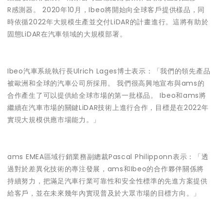
R感測器。 2020年10月，Ibeo將開始向全球客戶提供樣品，同
時依循2022年大規模生產並交付LiDAR的計畫進行。這將有助於
固態LiDAR在汽車領域的大規模部署。
Ibeo汽車系統執行長Ulrich Lages博士表示：「我們的領先產品
被歐洲和全球的汽車公司所採用。 我們很高興地宣布與ams的
合作產生了可以提供給全球市場的第一批樣品。 Ibeo和ams將
繼續在汽車市場的關鍵LiDAR技術上進行合作，目標是在2022年
實現大規模供應市場能力。」
ams EMEA區域行銷業務副總裁Pascal Philipponn表示：「透
過對於差異化技術的專注發展，ams和Ibeo的合作夥伴關係將
持續努力，把滿足汽車行業可靠性和安全性標準的先進方案提供
給客戶，並在未來幾年內實現普及於大眾市場的目標方向。」