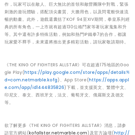
作，玩家可以在敵人、巨大無比的首領和敵營團隊中對戰，緊張
刺激的遊玩體驗，搭配頂尖畫質、大膽用色，以及閃電般快速流
暢的動畫。此外，遊戲還囊括了KOF 94至XIV期間，拳皇系列經
典的所有角色，一上市就有超過130位格鬥家等著玩家蒐集和升
等。其中還有許多特殊活動，例如和熱門IP鐵拳7的合作，都讓
玩家愛不釋手，未來還將推出更多精彩活動，請玩家敬請期待。
《THE KING OF FIGHTERS ALLSTAR》可在超過175地區的Goo
gle Play(
https://play.google.com/store/apps/details?i
d=com.netmarble.kofg
)、App Store(
https://apps.appl
e.com/app/id1444835826
)下載，並支援英文、繁體中文、
印尼文、泰文、西班牙文，法文、葡萄牙文、俄羅斯文及德文
等。
欲了解更多《THE KING OF FIGHTERS ALLSTAR》消息，請参
訪官方網站(
kofallstar.netmarble.com
)及官方論壇(
http://