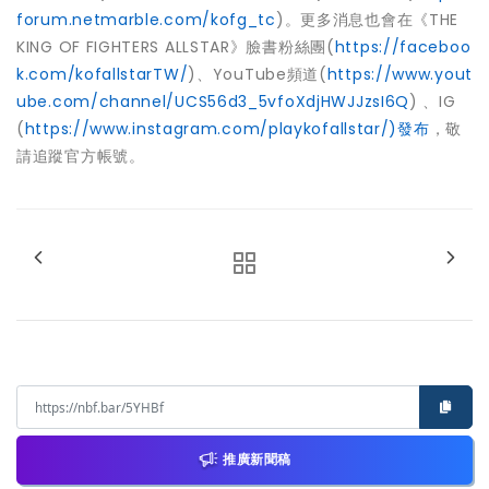
forum.netmarble.com/kofg_tc
)。更多消息也會在《THE
KING OF FIGHTERS ALLSTAR》臉書粉絲團(
https://faceboo
k.com/kofallstarTW/
)、YouTube頻道(
https://www.yout
ube.com/channel/UCS56d3_5vfoXdjHWJJzsI6Q
) 、IG
(
https://www.instagram.com/playkofallstar/
)發布
，敬
請追蹤官方帳號。
推廣新聞稿