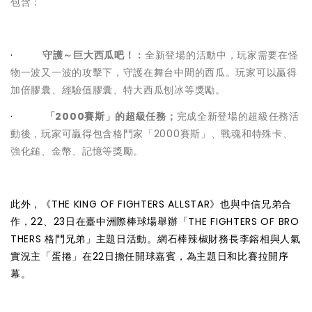
包含：
·
守護～巨大西瓜吧！：
全新登場的活動中，玩家需要在怪
物一波又一波的攻擊下，守護在舞台中間的西瓜。玩家可以贏得
加倍膠囊、經驗值膠囊、特大西瓜刨冰等獎勵。
·
「2000賽斯」的超級任務；
完成全新登場的超級任務活
動後，玩家可贏得包含格鬥家「2000賽斯」、戰魂和特殊卡、
強化鎚、金幣、記憶等獎勵。
此外，《THE KING OF FIGHTERS ALLSTAR》也與中信兄弟合
作，22、23日在臺中洲際棒球場舉辦「THE FIGHTERS OF BRO
THERS 格鬥兄弟」主題日活動。網石棒辣椒財務長李鎔相與人氣
實況主「蛋捲」在22日擔任開球嘉賓，為主題日和比賽拉開序
幕。