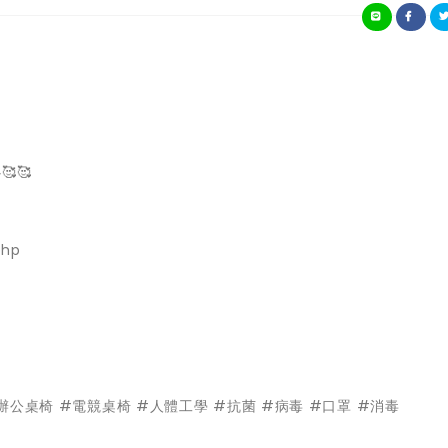
🥰
php
辦公桌椅
#電競桌椅
#人體工學
#抗菌
#病毒
#口罩
#消毒