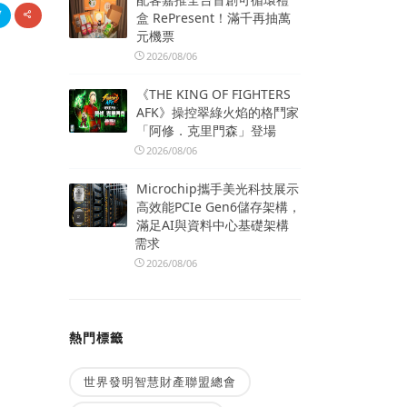
盒 RePresent！滿千再抽萬
元機票
2026/08/06
《THE KING OF FIGHTERS
AFK》操控翠綠火焰的格鬥家
「阿修．克里門森」登場
2026/08/06
Microchip攜手美光科技展示
高效能PCIe Gen6儲存架構，
滿足AI與資料中心基礎架構
需求
2026/08/06
熱門標籤
世界發明智慧財產聯盟總會