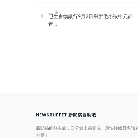
上一篇
照生食物銀行9月2日舉辦毛小孩中元節
普...
NEWSBUFFET 新聞稿自助吧
新聞稿的好去處，三分鐘上稿完成，最快接觸最多讀
方案！