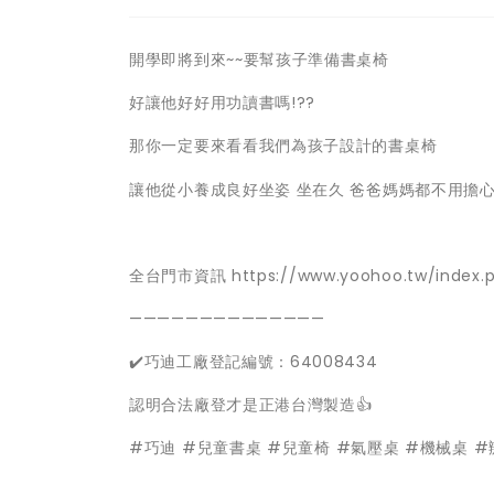
開學即將到來~~要幫孩子準備書桌椅
好讓他好好用功讀書嗎!??
那你一定要來看看我們為孩子設計的書桌椅
讓他從小養成良好坐姿 坐在久 爸爸媽媽都不用擔心
全台門市資訊
https://www.yoohoo.tw/index.
——————————————
✔️巧迪工廠登記編號：64008434
認明合法廠登才是正港台灣製造👍
#巧迪
#兒童書桌
#兒童椅
#氣壓桌
#機械桌
#